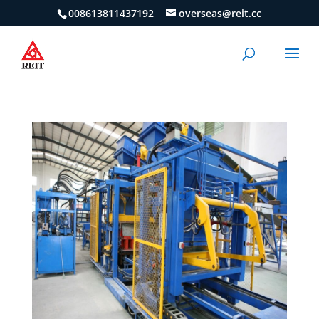
008613811437192
overseas@reit.cc