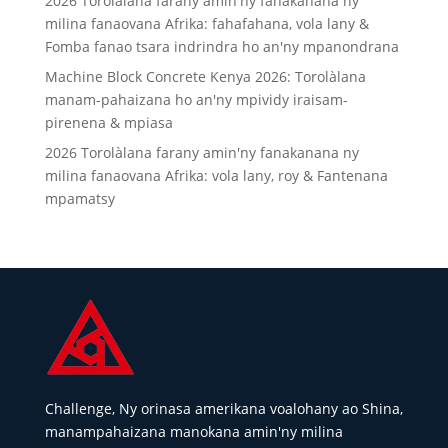
2026 Torolàlana farany amin'ny fanakanana ny
milina fanaovana Afrika: fahafahana, vola lany &
Fomba fanao tsara indrindra ho an'ny mpanondrana
Machine Block Concrete Kenya 2026: Torolàlana
manam-pahaizana ho an'ny mpividy iraisam-
pirenena & mpiasa
2026 Torolàlana farany amin'ny fanakanana ny
milina fanaovana Afrika: vola lany, roy & Fantenana
mpamatsy
Challenge, Ny orinasa amerikana voalohany ao Shina,
manampahaizana manokana amin'ny milina