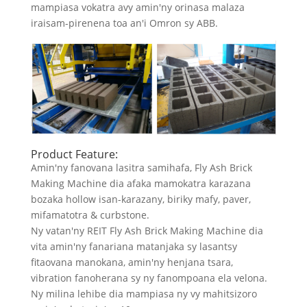
mampiasa vokatra avy amin'ny orinasa malaza
iraisam-pirenena toa an'i Omron sy ABB.
Product Feature:
Amin'ny fanovana lasitra samihafa, Fly Ash Brick
Making Machine dia afaka mamokatra karazana
bozaka hollow isan-karazany, biriky mafy, paver,
mifamatotra & curbstone.
Ny vatan'ny REIT Fly Ash Brick Making Machine dia
vita amin'ny fanariana matanjaka sy lasantsy
fitaovana manokana, amin'ny henjana tsara,
vibration fanoherana sy ny fanompoana ela velona.
Ny milina lehibe dia mampiasa ny vy mahitsizoro