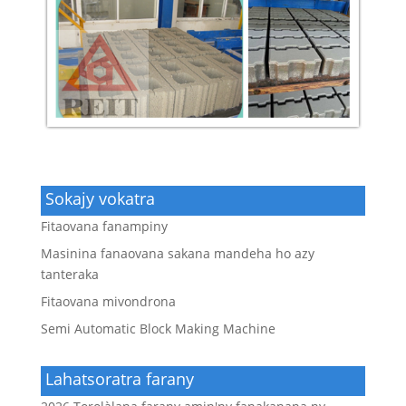
Sokajy vokatra
Fitaovana fanampiny
Masinina fanaovana sakana mandeha ho azy
tanteraka
Fitaovana mivondrona
Semi Automatic Block Making Machine
Lahatsoratra farany