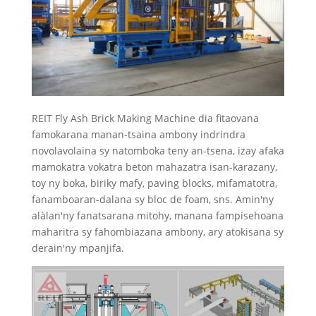
REIT Fly Ash Brick Making Machine dia fitaovana
famokarana manan-tsaina ambony indrindra
novolavolaina sy natomboka teny an-tsena, izay afaka
mamokatra vokatra beton mahazatra isan-karazany,
toy ny boka, biriky mafy, paving blocks, mifamatotra,
fanamboaran-dalana sy bloc de foam, sns. Amin'ny
alàlan'ny fanatsarana mitohy, manana fampisehoana
maharitra sy fahombiazana ambony, ary atokisana sy
derain'ny mpanjifa.