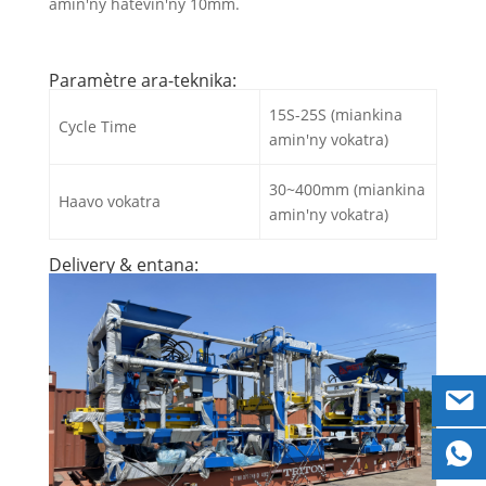
amin'ny hatevin'ny 10mm.
Paramètre ara-teknika:
15S-25S (miankina
Cycle Time
amin'ny vokatra)
30~400mm (miankina
Haavo vokatra
amin'ny vokatra)
Delivery & entana: