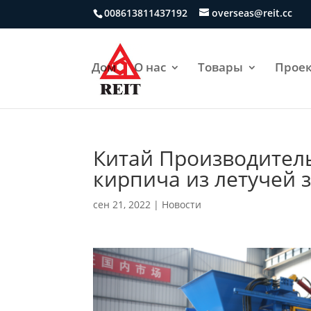
008613811437192
overseas@reit.cc
Дом
О нас
Товары
Прое
Китай Производител
кирпича из летучей 
сен 21, 2022
|
Новости