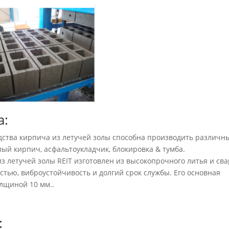
а:
ства кирпича из летучей золы способна производить различн
лый кирпич, асфальтоукладчик, блокировка & тумба.
 летучей золы REIT изготовлен из высокопрочного литья и св
стью, виброустойчивость и долгий срок службы. Его основная
лщиной 10 мм..
: