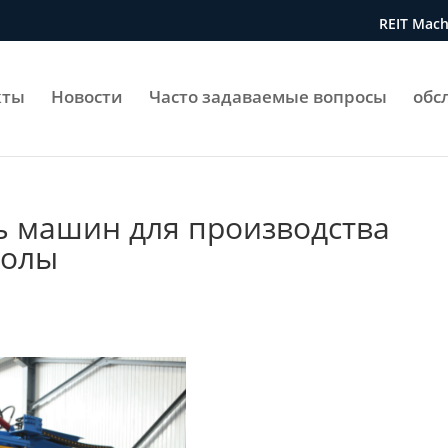
REIT Mac
кты
Новости
Часто задаваемые вопросы
обс
ь машин для производства
золы