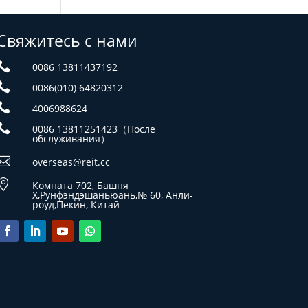
Свяжитесь с нами

0086 13811437192

0086(010) 64820312

4006988624

0086 13811251423（После
обслуживания）

overseas@reit.cc

Комната 702, Башня
X,Рунфэндэшаньюань,№ 60, Анли-
роуд,Пекин, Китай