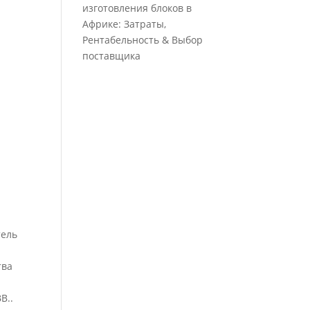
изготовления блоков в
Африке: Затраты,
Рентабельность & Выбор
поставщика
тель
тва
B..