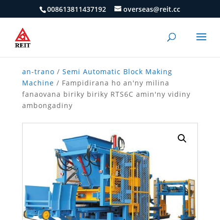
008613811437192
overseas@reit.cc
an-trano
/
Semi Automatic Block Making
Machine
/ Fampidirana ho an'ny milina
fanaovana biriky biriky RTS6C amin'ny vidiny
ambongadiny