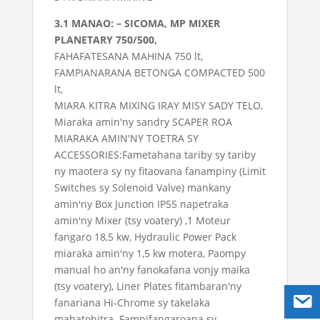
3.1 MANAO: – SICOMA, MP MIXER
PLANETARY 750/500,
FAHAFATESANA MAHINA 750 lt,
FAMPIANARANA BETONGA COMPACTED 500
lt,
MIARA KITRA MIXING IRAY MISY SADY TELO,
Miaraka amin'ny sandry SCAPER ROA
MIARAKA AMIN'NY TOETRA SY
ACCESSORIES:Fametahana tariby sy tariby
ny maotera sy ny fitaovana fanampiny (Limit
Switches sy Solenoid Valve) mankany
amin'ny Box Junction IP55 napetraka
amin'ny Mixer (tsy voatery) ,1 Moteur
fangaro 18,5 kw, Hydraulic Power Pack
miaraka amin'ny 1,5 kw motera, Paompy
manual ho an'ny fanokafana vonjy maika
(tsy voatery), Liner Plates fitambaran'ny
fanariana Hi-Chrome sy takelaka
mahatohitra. Fampifangaroana sy