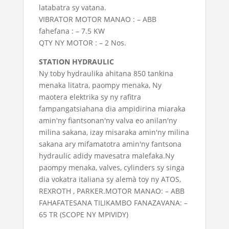
latabatra sy vatana.
VIBRATOR MOTOR MANAO : – ABB
fahefana : – 7.5 KW
QTY NY MOTOR : – 2 Nos.
STATION HYDRAULIC
Ny toby hydraulika ahitana 850 tankina
menaka litatra, paompy menaka, Ny
maotera elektrika sy ny rafitra
fampangatsiahana dia ampidirina miaraka
amin'ny fiantsonan'ny valva eo anilan'ny
milina sakana, izay misaraka amin'ny milina
sakana ary mifamatotra amin'ny fantsona
hydraulic adidy mavesatra malefaka.Ny
paompy menaka, valves, cylinders sy singa
dia vokatra italiana sy alemà toy ny ATOS,
REXROTH , PARKER.MOTOR MANAO: – ABB
FAHAFATESANA TILIKAMBO FANAZAVANA: –
65 TR (SCOPE NY MPIVIDY)