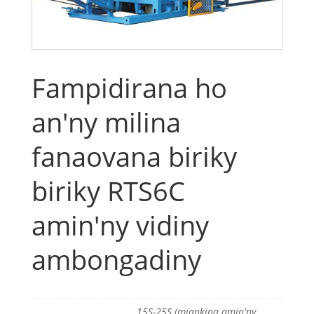
Fampidirana ho
an'ny milina
fanaovana biriky
biriky RTS6C
amin'ny vidiny
ambongadiny
15S-25S (miankina amin'ny