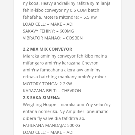
ny koba, Heavy andraikiny rafitra sy milanja
fehin-kibo conveyor ny 0.5 CUM batch
fahafaha. Motera mitondra: – 5.5 Kw
LOAD CELL: – MAKE – ADI
SAKAVY FEHINY: – 600MG
VIBRATOR MANAO: – COSBEN
2.2 MIX MIX CONVEYOR
Miaraka amin'ny conveyor fehikibo maina
mifangaro amin'ny karazana Chevron
amin'ny famoahana akora avy amin'ny
orinasa batching mankany amin'ny mixer.
MOTORY TONGA: 2.2KW
KARAZANA BELT: – CHEVRON
2.3 SAKA SIMENA:
Weighing Hopper miaraka amin'ny selan'ny
entana nomerika, Ny Amplifier, pneumatic
dibera fly valve dia tafiditra ao.
FAHEFANA MANDAJA: 500KG
LOAD CELL: – MAKE – ADI