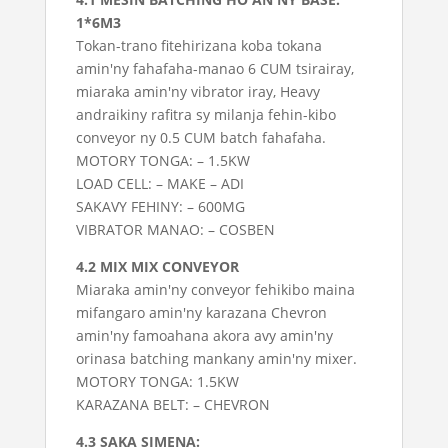
1*6M3
Tokan-trano fitehirizana koba tokana
amin'ny fahafaha-manao 6 CUM tsirairay,
miaraka amin'ny vibrator iray, Heavy
andraikiny rafitra sy milanja fehin-kibo
conveyor ny 0.5 CUM batch fahafaha.
MOTORY TONGA: – 1.5KW
LOAD CELL: – MAKE – ADI
SAKAVY FEHINY: – 600MG
VIBRATOR MANAO: – COSBEN
4.2 MIX MIX CONVEYOR
Miaraka amin'ny conveyor fehikibo maina
mifangaro amin'ny karazana Chevron
amin'ny famoahana akora avy amin'ny
orinasa batching mankany amin'ny mixer.
MOTORY TONGA: 1.5KW
KARAZANA BELT: – CHEVRON
4.3 SAKA SIMENA: