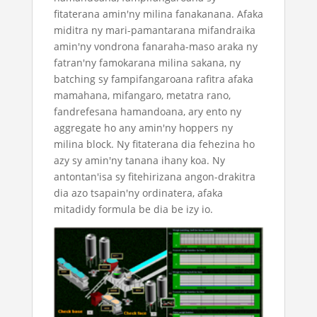
fitaterana amin'ny milina fanakanana. Afaka
miditra ny mari-pamantarana mifandraika
amin'ny vondrona fanaraha-maso araka ny
fatran'ny famokarana milina sakana, ny
batching sy fampifangaroana rafitra afaka
mamahana, mifangaro, metatra rano,
fandrefesana hamandoana, ary ento ny
aggregate ho any amin'ny hoppers ny
milina block. Ny fitaterana dia fehezina ho
azy sy amin'ny tanana ihany koa. Ny
antontan'isa sy fitehirizana angon-drakitra
dia azo tsapain'ny ordinatera, afaka
mitadidy formula be dia be izy io.