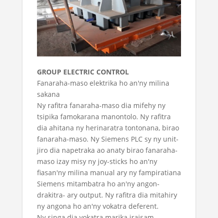
GROUP ELECTRIC CONTROL
Fanaraha-maso elektrika ho an'ny milina
sakana
Ny rafitra fanaraha-maso dia mifehy ny
tsipika famokarana manontolo. Ny rafitra
dia ahitana ny herinaratra tontonana, birao
fanaraha-maso. Ny Siemens PLC sy ny unit-
jiro dia napetraka ao anaty birao fanaraha-
maso izay misy ny joy-sticks ho an'ny
fiasan'ny milina manual ary ny fampiratiana
Siemens mitambatra ho an'ny angon-
drakitra- ary output. Ny rafitra dia mitahiry
ny angona ho an'ny vokatra deferent.
Ny singa dia vokatra marika iraisam-