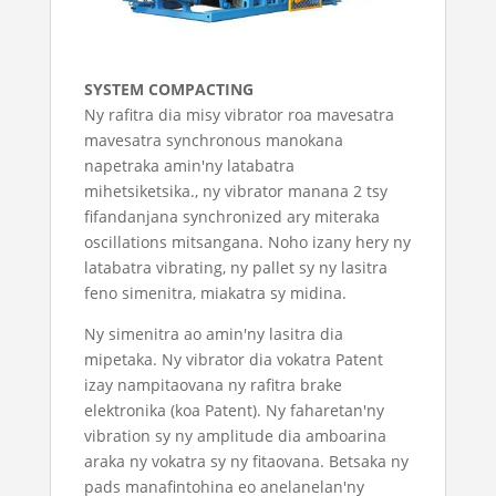
SYSTEM COMPACTING
Ny rafitra dia misy vibrator roa mavesatra
mavesatra synchronous manokana
napetraka amin'ny latabatra
mihetsiketsika., ny vibrator manana 2 tsy
fifandanjana synchronized ary miteraka
oscillations mitsangana. Noho izany hery ny
latabatra vibrating, ny pallet sy ny lasitra
feno simenitra, miakatra sy midina.
Ny simenitra ao amin'ny lasitra dia
mipetaka. Ny vibrator dia vokatra Patent
izay nampitaovana ny rafitra brake
elektronika (koa Patent). Ny faharetan'ny
vibration sy ny amplitude dia amboarina
araka ny vokatra sy ny fitaovana. Betsaka ny
pads manafintohina eo anelanelan'ny