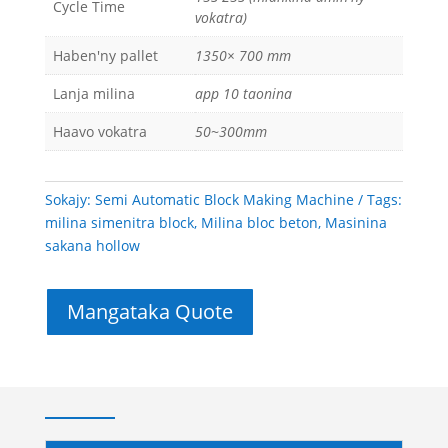
Cycle Time
vokatra)
Haben'ny pallet
1350× 700 mm
Lanja milina
app 10 taonina
Haavo vokatra
50~300mm
Sokajy:
Semi Automatic Block Making Machine
Tags:
milina simenitra block
,
Milina bloc beton
,
Masinina
sakana hollow
Mangataka Quote