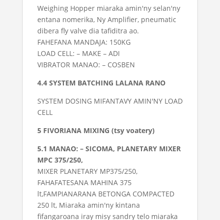
Weighing Hopper miaraka amin'ny selan'ny
entana nomerika, Ny Amplifier, pneumatic
dibera fly valve dia tafiditra ao.
FAHEFANA MANDAJA: 150KG
LOAD CELL: – MAKE – ADI
VIBRATOR MANAO: – COSBEN
4.4 SYSTEM BATCHING LALANA RANO
SYSTEM DOSING MIFANTAVY AMIN'NY LOAD
CELL
5 FIVORIANA MIXING (tsy voatery)
5.1 MANAO: – SICOMA, PLANETARY MIXER
MPC 375/250,
MIXER PLANETARY MP375/250,
FAHAFATESANA MAHINA 375
lt,FAMPIANARANA BETONGA COMPACTED
250 lt, Miaraka amin'ny kintana
fifangaroana iray misy sandry telo miaraka