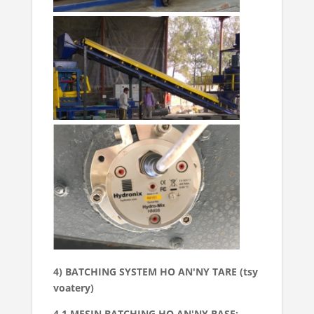
4) BATCHING SYSTEM HO AN'NY TARE (tsy
voatery)
4.1 MESIN BATCHING HO AN'NY BASE: