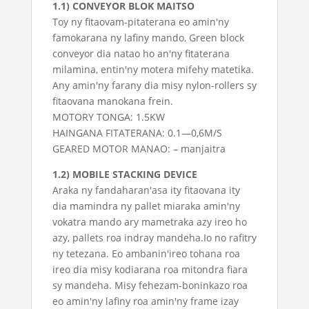
1.1) CONVEYOR BLOK MAITSO
Toy ny fitaovam-pitaterana eo amin'ny
famokarana ny lafiny mando, Green block
conveyor dia natao ho an'ny fitaterana
milamina, entin'ny motera mifehy matetika.
Any amin'ny farany dia misy nylon-rollers sy
fitaovana manokana frein.
MOTORY TONGA: 1.5KW
HAINGANA FITATERANA: 0.1—0,6M/S
GEARED MOTOR MANAO: – manjaitra
1.2) MOBILE STACKING DEVICE
Araka ny fandaharan'asa ity fitaovana ity
dia mamindra ny pallet miaraka amin'ny
vokatra mando ary mametraka azy ireo ho
azy, pallets roa indray mandeha.Io no rafitry
ny tetezana. Eo ambanin'ireo tohana roa
ireo dia misy kodiarana roa mitondra fiara
sy mandeha. Misy fehezam-boninkazo roa
eo amin'ny lafiny roa amin'ny frame izay