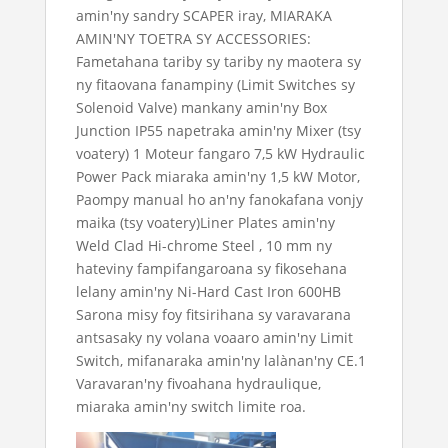
amin'ny sandry SCAPER iray, MIARAKA
AMIN'NY TOETRA SY ACCESSORIES:
Fametahana tariby sy tariby ny maotera sy
ny fitaovana fanampiny (Limit Switches sy
Solenoid Valve) mankany amin'ny Box
Junction IP55 napetraka amin'ny Mixer (tsy
voatery) 1 Moteur fangaro 7,5 kW Hydraulic
Power Pack miaraka amin'ny 1,5 kW Motor,
Paompy manual ho an'ny fanokafana vonjy
maika (tsy voatery)Liner Plates amin'ny
Weld Clad Hi-chrome Steel , 10 mm ny
hateviny fampifangaroana sy fikosehana
lelany amin'ny Ni-Hard Cast Iron 600HB
Sarona misy foy fitsirihana sy varavarana
antsasaky ny volana voaaro amin'ny Limit
Switch, mifanaraka amin'ny lalànan'ny CE.1
Varavaran'ny fivoahana hydraulique,
miaraka amin'ny switch limite roa.