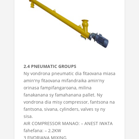
2.4 PNEUMATIC GROUPS
Ny vondrona pneumatic dia fitaovana miasa
amin'ny fitaovana mifandraika amin'ny
orinasa fampifangaroana, milina
fanakanana sy famahanana pallet. Ny
vondrona dia misy compressor, fantsona na
fantsona, sivana, cylinders, valves sy ny
sisa.
AIR COMPRESSOR MANAO: – ANEST IWATA
fahefana: – 2.2KW
3 FIVORIANA MIXING