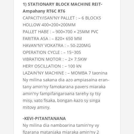
1) STATIONARY BLOCK MACHINE REIT-
Ampahany RT6C RT6
CAPACITY/ISAN'NY PALLET : – 6 BLOCKS
HOLLOW 400×200×200MM
PALLET HABE : – 900×700 × 25MM PVC
FARITRA ASA : – 820× 650 MM
HAVAN'NY VOKATRA : – 50-220MG
OPERATION CYCLE : – 15~30S
VIBRATION MOTOR : – 2× 7.5KW
HERY OSCILLATION : – 100 kN
LAZAIN'NY MACHINE : – MOMBA 7 taonina
Ny milina sakana dia azo ampiasaina eran-
tany amin'ny famokarana pavers miaraka
amin'ny fampifangaroana tarehy sy tsy
misy, vato fisaka, bongan-kazo sy singa
mitovy aminy.
-KEVI-PITANTANANA
Ny milina dia namboarina tamin'ny vy
fizarana matanjaka miaraka amin'ny 2