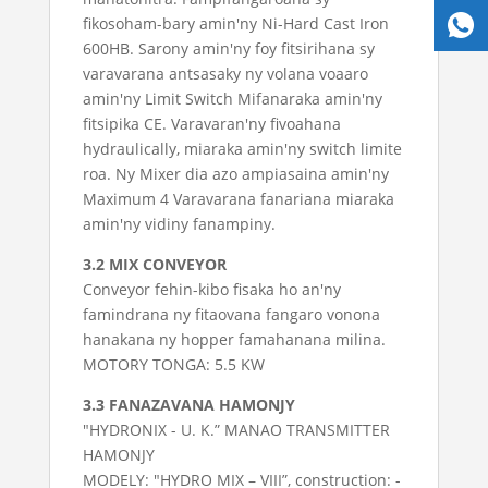
fikosoham-bary amin'ny Ni-Hard Cast Iron
600HB. Sarony amin'ny foy fitsirihana sy
varavarana antsasaky ny volana voaaro
amin'ny Limit Switch Mifanaraka amin'ny
fitsipika CE. Varavaran'ny fivoahana
hydraulically, miaraka amin'ny switch limite
roa. Ny Mixer dia azo ampiasaina amin'ny
Maximum 4 Varavarana fanariana miaraka
amin'ny vidiny fanampiny.
3.2 MIX CONVEYOR
Conveyor fehin-kibo fisaka ho an'ny
famindrana ny fitaovana fangaro vonona
hanakana ny hopper famahanana milina.
MOTORY TONGA: 5.5 KW
3.3 FANAZAVANA HAMONJY
"HYDRONIX - U. K.” MANAO TRANSMITTER
HAMONJY
MODELY: "HYDRO MIX – VIII”, construction: -