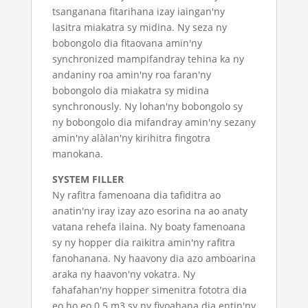
tsanganana fitarihana izay iaingan'ny
lasitra miakatra sy midina. Ny seza ny
bobongolo dia fitaovana amin'ny
synchronized mampifandray tehina ka ny
andaniny roa amin'ny roa faran'ny
bobongolo dia miakatra sy midina
synchronously. Ny lohan'ny bobongolo sy
ny bobongolo dia mifandray amin'ny sezany
amin'ny alàlan'ny kirihitra fingotra
manokana.
SYSTEM FILLER
Ny rafitra famenoana dia tafiditra ao
anatin'ny iray izay azo esorina na ao anaty
vatana rehefa ilaina. Ny boaty famenoana
sy ny hopper dia raikitra amin'ny rafitra
fanohanana. Ny haavony dia azo amboarina
araka ny haavon'ny vokatra. Ny
fahafahan'ny hopper simenitra fototra dia
eo ho eo 0.5 m3 sy ny fivoahana dia entin'ny