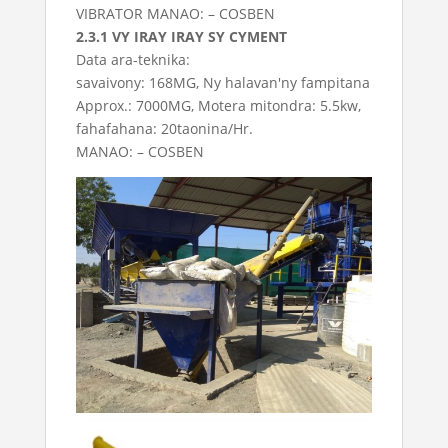
VIBRATOR MANAO: – COSBEN
2.3.1 VY IRAY IRAY SY CYMENT
Data ara-teknika:
savaivony: 168MG, Ny halavan'ny fampitana
Approx.: 7000MG, Motera mitondra: 5.5kw,
fahafahana: 20taonina/Hr.
MANAO: – COSBEN