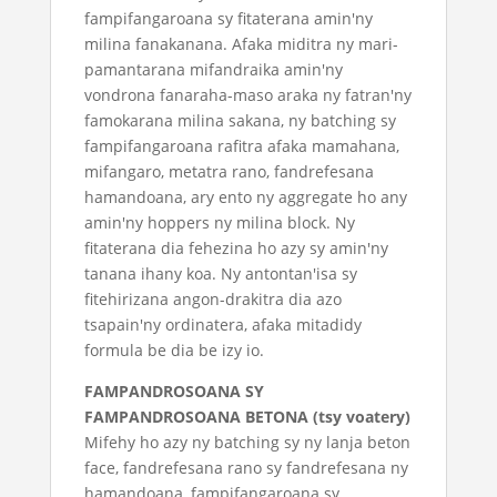
fampifangaroana sy fitaterana amin'ny
milina fanakanana. Afaka miditra ny mari-
pamantarana mifandraika amin'ny
vondrona fanaraha-maso araka ny fatran'ny
famokarana milina sakana, ny batching sy
fampifangaroana rafitra afaka mamahana,
mifangaro, metatra rano, fandrefesana
hamandoana, ary ento ny aggregate ho any
amin'ny hoppers ny milina block. Ny
fitaterana dia fehezina ho azy sy amin'ny
tanana ihany koa. Ny antontan'isa sy
fitehirizana angon-drakitra dia azo
tsapain'ny ordinatera, afaka mitadidy
formula be dia be izy io.
FAMPANDROSOANA SY
FAMPANDROSOANA BETONA (tsy voatery)
Mifehy ho azy ny batching sy ny lanja beton
face, fandrefesana rano sy fandrefesana ny
hamandoana, fampifangaroana sy