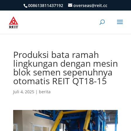
008613811437192
overseas@reit.cc
Produksi bata ramah
lingkungan dengan mesin
blok semen sepenuhnya
otomatis REIT QT18-15
Juli 4, 2025
|
berita