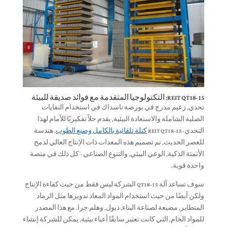
REIT QT18-15: التكنولوجيا المتقدمة مع فوائد صديقة للبيئة
تحدي, زعيم مدرج في بورصة ناسداك في استخدام النفايات
الصلبة الشاملة والاستعادة البيئية, يقدم حلاً تفكيريًا للأمام لهذا
التحدي: REIT QT18-15
كتلة تلقائية بالكامل وصنع الطوب
. هندسة
للعصر الحديث, تم تصميم هذه المعدات ذات الإنتاج العالي لدمج
الأتمتة الذكية, الوعي البيئي, والتنوع الصناعي - كل ذلك في منصة
واحدة قوية.
سوف تساعد آلة QT18-15 الشركة ليس فقط من حيث كفاءة الإنتاج
ولكن أيضًا من حيث استخدام المواد المعاد تدويرها مثل الرماد
المتطاير, مضيعة لصناعة البناء, ذيول, وهلم جرا. مع هذا المصدر
للمواد الخام, التي كانت تعتبر سابقًا أعباء بيئية, يمكن للشركة إنشاء