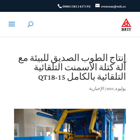
008613811437192
overseas@reit.cc
إنتاج الطوب الصديق للبيئة مع
آلة كتلة الأسمنت التلقائية
التلقائية بالكامل QT18-15
يوليو 4, 2025
|
الإخبارية