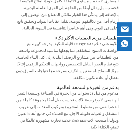
المعياري. لا يضمن مستوى الأتمتة الكامل جودة المنتج المتسقة
فحسب ، بل يقلل أيضًا من الحاجة إلى القوى العاملة اليدوية.
بالإضافة إلى, يمكّن هذا الخيار مالكي المصانع من الوصول إلى
أرقام أقل من تكاليفهم اليومية, تقليل نفايات المواد, وتحقيق ناتج
أعلى في اليوم, وهي أهم عناصر التنافسية في السوق الحالية.
تطبيقات مرنة, العمليات الأكثر ذكاء
علاوة على ذلك, REIT QT18-15 قابلة للتكيف بدرجة كبيرة مع
مواصفات المنتج المختلفة, مما يجعلها مناسبة لمجموعة واسعة
من التطبيقات-من مشاريع الرصف البلدية إلى كتل البناء الحاملة.
يتيح نظام العفن القابل للتخصيص وواجهات التحكم الرقمي إنتاجًا
مرنًا, السماح للمصنعين بالتكيف بسرعة مع احتياجات السوق دون
تعطل أو إعادة تكوين مكلفة.
بدعم من الخبرة والسمعة العالمية
مدعوم من قبل 23 سنوات من الخبرة في الصناعة وسمعة التميز
الهندسي, لا يوفر Reto الآلات فحسب ، بل أيضًا مجموعة كاملة من
الدعم الفني-من تخطيط المشروع وتركيب المعدات إلى تدريب
المشغل والصيانة طويلة الأجل. مع العملاء في جميع أنحاء الصين
ودوليا, أصبحت آلات Block REIT علامة تجارية مشهورة عالميًا في
تصنيع الكتلة الآلية.