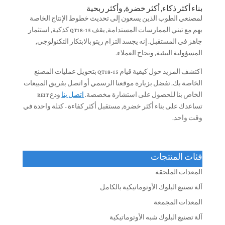
بناء أكثر ذكاء, أكثر خضرة, وأكثر ربحية
لمصنعي الطوب الذين يسعون إلى تحديث خطوط الإنتاج الخاصة
بهم مع تبني الممارسات المستدامة, يقف QT18-15 كذكية, استثمار
جاهز في المستقبل. إنه يجسد التزام ريتو بالابتكار التكنولوجي,
المسؤولية البيئية, ونجاح العملاء.
اكتشف المزيد حول كيفية قيام QT18-15 بتحويل عمليات المصنع
الخاصة بك. تفضل بزيارة موقعنا الرسمي أو اتصل بفريق المبيعات
الخاص بنا للحصول على استشارة مخصصة.
اتصل بنا
ودع REIT
تساعدك على بناء أكثر خضرة, مستقبل أكثر كفاءة - كتلة واحدة في
وقت واحد.
فئات المنتجات
المعدات الملحقة
آلة تصنيع البلوك الأوتوماتيكية بالكامل
المعدات المجمعة
آلة تصنيع البلوك شبه الأوتوماتيكية