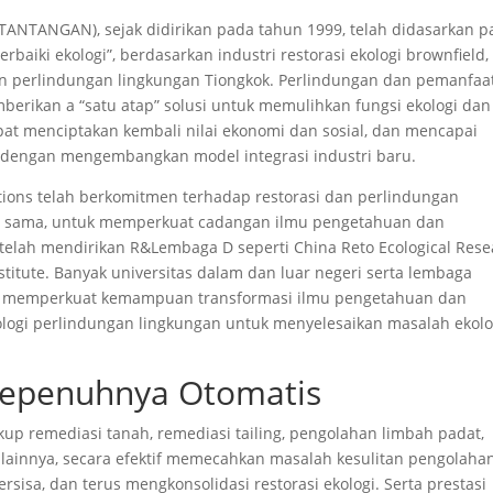
TANTANGAN), sejak didirikan pada tahun 1999, telah didasarkan 
aiki ekologi”, berdasarkan industri restorasi ekologi brownfield,
 dan perlindungan lingkungan Tiongkok. Perlindungan dan pemanfaa
erikan a “satu atap” solusi untuk memulihkan fungsi ekologi dan
pat menciptakan kembali nilai ekonomi dan sosial, dan mencapai
al dengan mengembangkan model integrasi industri baru.
tions telah berkomitmen terhadap restorasi dan perlindungan
ang sama, untuk memperkuat cadangan ilmu pengetahuan dan
ut telah mendirikan R&Lembaga D seperti China Reto Ecological Res
nstitute. Banyak universitas dalam dan luar negeri serta lembaga
uk memperkuat kemampuan transformasi ilmu pengetahuan dan
knologi perlindungan lingkungan untuk menyelesaikan masalah ekolo
Sepenuhnya Otomatis
up remediasi tanah, remediasi tailing, pengolahan limbah padat,
ainnya, secara efektif memecahkan masalah kesulitan pengolaha
rsisa, dan terus mengkonsolidasi restorasi ekologi. Serta prestasi