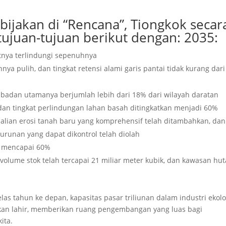
jakan di “Rencana”, Tiongkok secar
ujuan-tujuan berikut dengan: 2035:
tnya terlindungi sepenuhnya
a pulih, dan tingkat retensi alami garis pantai tidak kurang dari 
badan utamanya berjumlah lebih dari 18% dari wilayah daratan
 dan tingkat perlindungan lahan basah ditingkatkan menjadi 60%
dalian erosi tanah baru yang komprehensif telah ditambahkan, dan
urunan yang dapat dikontrol telah diolah
s mencapai 60%
volume stok telah tercapai 21 miliar meter kubik, dan kawasan hu
as tahun ke depan, kapasitas pasar triliunan dalam industri ekolo
akan lahir, memberikan ruang pengembangan yang luas bagi
ita.