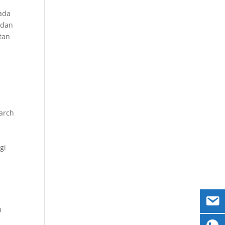
pada
 dan
tan
earch
gi
n