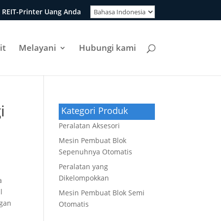
 REIT-Printer Uang Anda
it
Melayani
Hubungi kami
i
Kategori Produk
Peralatan Aksesori
Mesin Pembuat Blok
Sepenuhnya Otomatis
Peralatan yang
Dikelompokkan
a
l
Mesin Pembuat Blok Semi
ngan
Otomatis