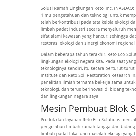
Solusi Ramah Lingkungan Reto, Inc. (NASDAQ: 
“ilmu pengetahuan dan teknologi untuk memperb
telah berkontribusi pada tata kelola ekologi
limbah padat industri secara menyeluruh memb
sifat alami kawasan yang hancur, sehingga da
restorasi ekologi dan sinergi ekonomi region
Dalam beberapa tahun terakhir, Reto Eco-Solu
lingkungan ekologi negara kita. Pada saat y
teknologinya sendiri, itu secara berturut-tur
Institute dan Reto Soil Restoration Research I
penelitian ilmiah ternama bekerja sama unt
teknologi, dan terus berinovasi di bidang te
dan lingkungan negara saya.
Mesin Pembuat Blok 
Produk dan layanan Reto Eco-Solutions mencak
pengolahan limbah rumah tangga dan bidang l
limbah padat lokal dan masalah ekologi yang te