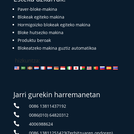
Paver-bloke-makina
Blokeak egiteko makina
Hormigoizko blokeak egiteko makina
Bloke hutsezko makina
Produktu beroak
Blokeatzeko makina guztiz automatikoa
hizkuntza:
Jarri gurekin harremanetan

0086 13811437192

0086(010) 64820312

4006988624

0086 13811251423(Zerbitzuaren ondoren)