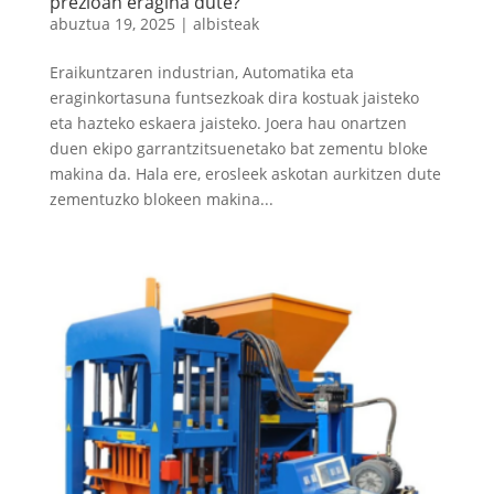
prezioan eragina dute?
abuztua 19, 2025
|
albisteak
Eraikuntzaren industrian, Automatika eta
eraginkortasuna funtsezkoak dira kostuak jaisteko
eta hazteko eskaera jaisteko. Joera hau onartzen
duen ekipo garrantzitsuenetako bat zementu bloke
makina da. Hala ere, erosleek askotan aurkitzen dute
zementuzko blokeen makina...