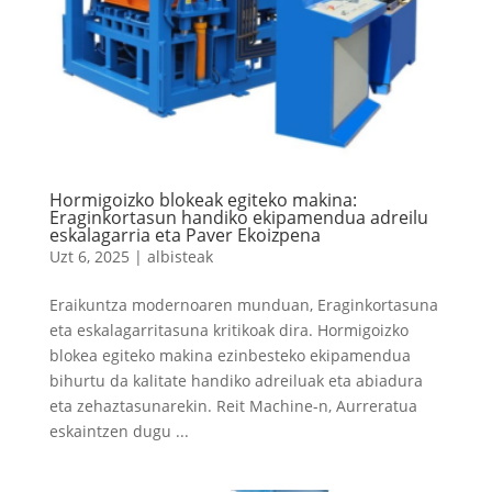
Hormigoizko blokeak egiteko makina:
Eraginkortasun handiko ekipamendua adreilu
eskalagarria eta Paver Ekoizpena
Uzt 6, 2025
|
albisteak
Eraikuntza modernoaren munduan, Eraginkortasuna
eta eskalagarritasuna kritikoak dira. Hormigoizko
blokea egiteko makina ezinbesteko ekipamendua
bihurtu da kalitate handiko adreiluak eta abiadura
eta zehaztasunarekin. Reit Machine-n, Aurreratua
eskaintzen dugu ...