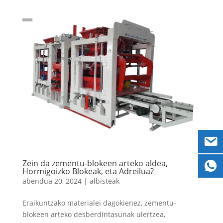
Zein da zementu-blokeen arteko aldea,
Hormigoizko Blokeak, eta Adreilua?
abendua 20, 2024
|
albisteak
Eraikuntzako materialei dagokienez, zementu-
blokeen arteko desberdintasunak ulertzea,