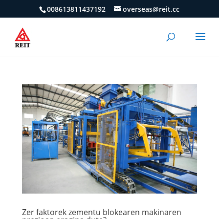
008613811437192
overseas@reit.cc
Zer faktorek zementu blokearen makinaren