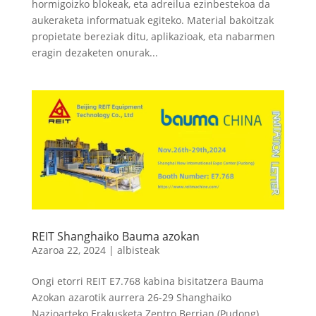
hormigoizko blokeak, eta adreilua ezinbestekoa da
aukeraketa informatuak egiteko. Material bakoitzak
propietate bereziak ditu, aplikazioak, eta nabarmen
eragin dezaketen onurak...
REIT Shanghaiko Bauma azokan
Azaroa 22, 2024
|
albisteak
Ongi etorri REIT E7.768 kabina bisitatzera Bauma
Azokan azarotik aurrera 26-29 Shanghaiko
Nazioarteko Erakusketa Zentro Berrian (Pudong).