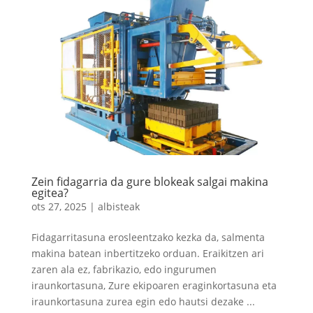
Zein fidagarria da gure blokeak salgai makina
egitea?
ots 27, 2025
|
albisteak
Fidagarritasuna erosleentzako kezka da, salmenta
makina batean inbertitzeko orduan. Eraikitzen ari
zaren ala ez, fabrikazio, edo ingurumen
iraunkortasuna, Zure ekipoaren eraginkortasuna eta
iraunkortasuna zurea egin edo hautsi dezake ...