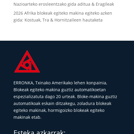
Nazioarteko erosleentzako gida aditua & Eragileak
2026 Afrika blokeak egiteko makina egiteko azken
gida: Kostuak, Tra & Hornitzaileen hautaketa
ERRONKA, Txinako Amerikako lehen konpainia,
Blokeak egiteko makina guztiz automatikoetan
espezializatuta dago 20 urteak. Bloke-makina guztiz
automatikoak eskain ditzakegu, zoladura blokeak
egiteko makinak, hormigoizko blokeak egiteko
makinak etab.
Esteka azkarrak: