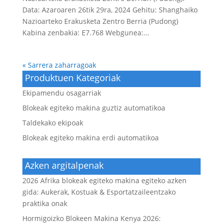
Data: Azaroaren 26tik 29ra, 2024 Gehitu: Shanghaiko
Nazioarteko Erakusketa Zentro Berria (Pudong)
Kabina zenbakia: E7.768 Webgunea:...
« Sarrera zaharragoak
Produktuen Kategoriak
Ekipamendu osagarriak
Blokeak egiteko makina guztiz automatikoa
Taldekako ekipoak
Blokeak egiteko makina erdi automatikoa
Azken argitalpenak
2026 Afrika blokeak egiteko makina egiteko azken
gida: Aukerak, Kostuak & Esportatzaileentzako
praktika onak
Hormigoizko Blokeen Makina Kenya 2026: