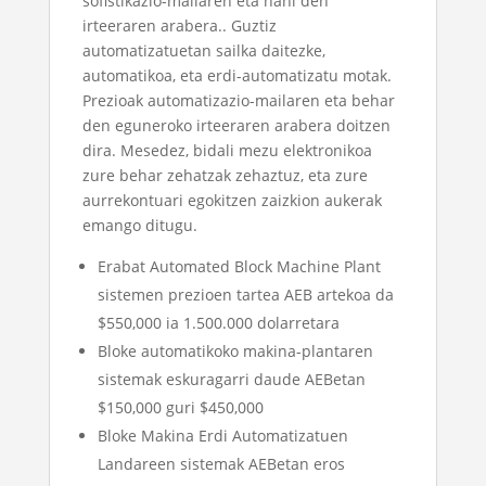
sofistikazio-mailaren eta nahi den
irteeraren arabera.. Guztiz
automatizatuetan sailka daitezke,
automatikoa, eta erdi-automatizatu motak.
Prezioak automatizazio-mailaren eta behar
den eguneroko irteeraren arabera doitzen
dira. Mesedez, bidali mezu elektronikoa
zure behar zehatzak zehaztuz, eta zure
aurrekontuari egokitzen zaizkion aukerak
emango ditugu.
Erabat Automated Block Machine Plant
sistemen prezioen tartea AEB artekoa da
$550,000 ia 1.500.000 dolarretara
Bloke automatikoko makina-plantaren
sistemak eskuragarri daude AEBetan
$150,000 guri $450,000
Bloke Makina Erdi Automatizatuen
Landareen sistemak AEBetan eros