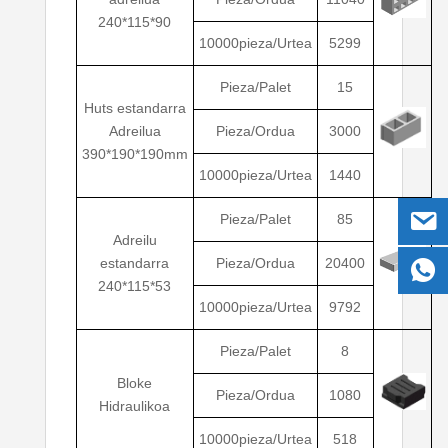
240*115*90
10000pieza/Urtea
5299
Pieza/Palet
15
Huts estandarra
Adreilua
Pieza/Ordua
3000
390*190*190mm
10000pieza/Urtea
1440
Pieza/Palet
85
Adreilu
estandarra
Pieza/Ordua
20400
240*115*53
10000pieza/Urtea
9792
Pieza/Palet
8
Bloke
Pieza/Ordua
1080
Hidraulikoa
10000pieza/Urtea
518