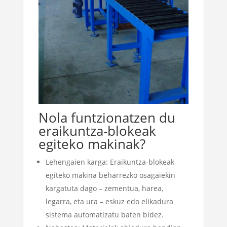
Nola funtzionatzen du
eraikuntza-blokeak
egiteko makinak?
Lehengaien karga: Eraikuntza-blokeak
egiteko makina beharrezko osagaiekin
kargatuta dago – zementua, harea,
legarra, eta ura – eskuz edo elikadura
sistema automatizatu baten bidez.