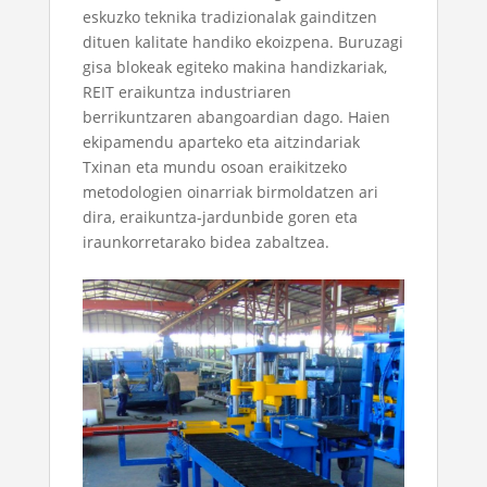
eskuzko teknika tradizionalak gainditzen
dituen kalitate handiko ekoizpena. Buruzagi
gisa
blokeak egiteko makina handizkariak
,
REIT eraikuntza industriaren
berrikuntzaren abangoardian dago. Haien
ekipamendu aparteko eta aitzindariak
Txinan eta mundu osoan eraikitzeko
metodologien oinarriak birmoldatzen ari
dira, eraikuntza-jardunbide goren eta
iraunkorretarako bidea zabaltzea.