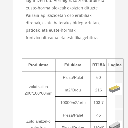
laguntzen du. Hormigoizko zoladurak eta
euste-horma blokeak ekoizten dituzte,
Paisaia-aplikazioetan oso erabiliak
direnak, esate baterako, bidegorrietan,
patioak, eta euste-hormak,
funtzionaltasuna eta estetika gehituz.
Produktua
Edukiera
RT15A
Lagina
Pieza/Palet
60
zolatzailea
m2/Ordu
216
200*100*60mm
10000m2/urte
103.7
Pieza/Palet
46
Zulo anitzeko
adreilua
Pieza/Ordua
11040