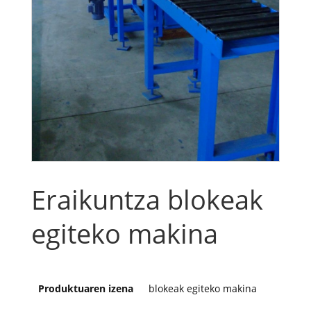
Eraikuntza blokeak
egiteko makina
Produktuaren izena
blokeak egiteko makina