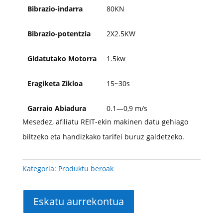
Bibrazio-indarra
80KN
Bibrazio-potentzia
2X2.5KW
Gidatutako Motorra
1.5kw
Eragiketa Zikloa
15~30s
Garraio Abiadura
0.1—0,9 m/s
Mesedez, afiliatu REIT-ekin makinen datu gehiago
biltzeko eta handizkako tarifei buruz galdetzeko.
Kategoria:
Produktu beroak
Eskatu aurrekontua