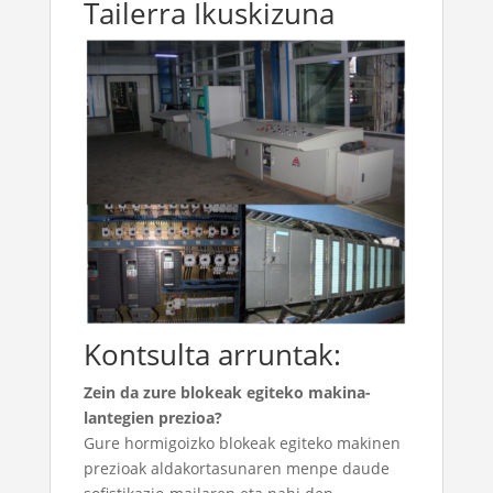
Tailerra Ikuskizuna
Kontsulta arruntak:
Zein da zure blokeak egiteko makina-
lantegien prezioa?
Gure hormigoizko blokeak egiteko makinen
prezioak aldakortasunaren menpe daude