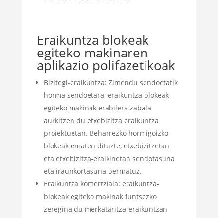
Eraikuntza blokeak
egiteko makinaren
aplikazio polifazetikoak
Bizitegi-eraikuntza: Zimendu sendoetatik
horma sendoetara, eraikuntza blokeak
egiteko makinak erabilera zabala
aurkitzen du etxebizitza eraikuntza
proiektuetan. Beharrezko hormigoizko
blokeak ematen dituzte, etxebizitzetan
eta etxebizitza-eraikinetan sendotasuna
eta iraunkortasuna bermatuz.
Eraikuntza komertziala: eraikuntza-
blokeak egiteko makinak funtsezko
zeregina du merkataritza-eraikuntzan