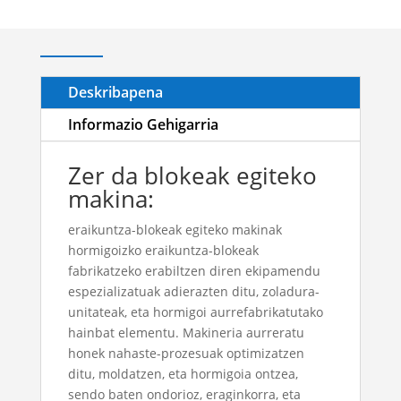
Deskribapena
Informazio Gehigarria
Zer da blokeak egiteko
makina:
eraikuntza-blokeak egiteko makinak
hormigoizko eraikuntza-blokeak
fabrikatzeko erabiltzen diren ekipamendu
espezializatuak adierazten ditu, zoladura-
unitateak, eta hormigoi aurrefabrikatutako
hainbat elementu. Makineria aurreratu
honek nahaste-prozesuak optimizatzen
ditu, moldatzen, eta hormigoia ontzea,
sendo baten ondorioz, eraginkorra, eta