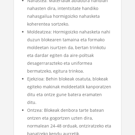
Nahastea: Materialak abiadura handian
nahasten dira, intentsitate handiko
nahasgailua hormigoizko nahasketa
koherentea sortzeko.
Moldeatzea: Hormigoizko nahasketa nahi
duzun blokearen tamaina eta formako
moldeetan isurtzen da, bertan trinkotu
eta dardar egiten da aire-poltsak
desagerrarazteko eta uniformea ​​
bermatzeko, egitura trinkoa.
Ejekzioa: Behin blokeak osatuta, blokeak
egiteko makinak moldeetatik kanporatzen
ditu eta ontze gune batera eramaten
ditu.
Ontzea: Blokeak denbora tarte batean
ontzen eta gogortzen uzten dira,
normalean 24-48 orduak, ontziratzeko eta
banatzeko kendu aurretik.