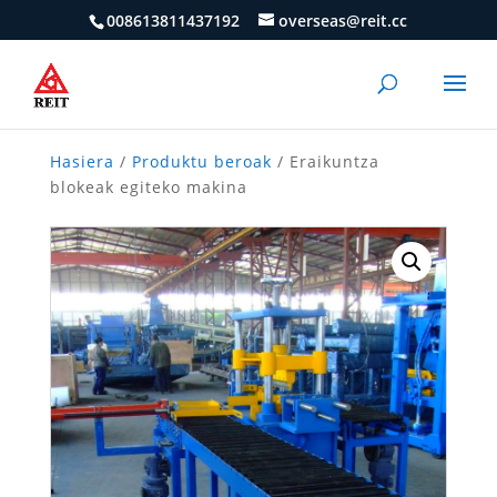
008613811437192
overseas@reit.cc
Hasiera
/
Produktu beroak
/ Eraikuntza
blokeak egiteko makina