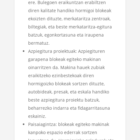
ere. Bulegoen eraikuntzan erabiltzen
diren kalitate handiko hormigoi blokeak
ekoizten dituzte, merkataritza zentroak,
biltegiak, eta beste merkataritza-egitura
batzuk, egonkortasuna eta iraupena
bermatuz.
Azpiegitura proiektuak: Azpiegituren
garapena blokeak egiteko makinan
oinarritzen da. Makina hauek zubiak
eraikitzeko ezinbestekoak diren
hormigoizko blokeak sortzen dituzte,
autobideak, presak, eta eskala handiko
beste azpiegitura proiektu batzuk,
beharrezko indarra eta fidagarritasuna
eskainiz.
Paisaiagintza: blokeak egiteko makinak
kanpoko espazio ederrak sortzen