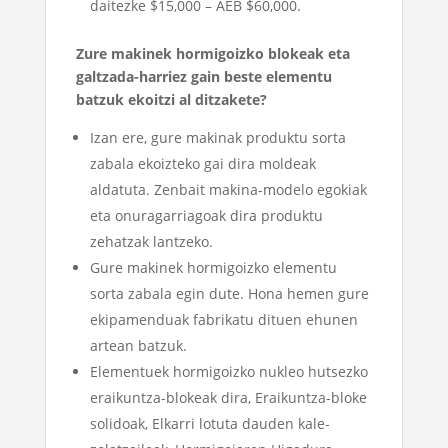
daitezke $15,000 – AEB $60,000.
Zure makinek hormigoizko blokeak eta
galtzada-harriez gain beste elementu
batzuk ekoitzi al ditzakete?
Izan ere, gure makinak produktu sorta
zabala ekoizteko gai dira moldeak
aldatuta. Zenbait makina-modelo egokiak
eta onuragarriagoak dira produktu
zehatzak lantzeko.
Gure makinek hormigoizko elementu
sorta zabala egin dute. Hona hemen gure
ekipamenduak fabrikatu dituen ehunen
artean batzuk.
Elementuek hormigoizko nukleo hutsezko
eraikuntza-blokeak dira, Eraikuntza-bloke
solidoak, Elkarri lotuta dauden kale-