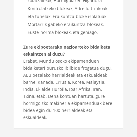
zolatzaileak, Hormigoiaren Higadura
Kontrolatzeko blokeak, Adreilu trinkoak
eta tunelak, Eraikuntza-bloke isolatuak,
Mortarrik gabeko eraikuntza-blokeak,
Euste-horma blokeak, eta gehiago.
Zure ekipoetarako nazioarteko bidalketa
eskaintzen al duzu?
Erabat. Mundu osoko ekipamenduen
bidalketari buruzko ibilbide frogatua dugu,
AEB bezalako herrialdeak eta eskualdeak
barne, Kanada, Errusia, Korea, Malaysia,
India, Ekialde Hurbila, Ipar Afrika, Iran,
Txina, etab. Dena kontuan hartuta, gure
hormigoizko makineria ekipamenduak bere
bidea egin du 100 herrialdeak eta
eskualdeak.