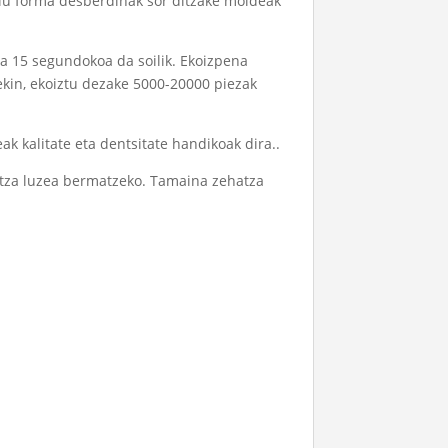
ilu forma desberdinak sor ditzake moldeak
a 15 segundokoa da soilik. Ekoizpena
ekin, ekoiztu dezake 5000-20000 piezak
k kalitate eta dentsitate handikoak dira..
itza luzea bermatzeko. Tamaina zehatza