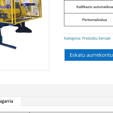
Kalifikazio automatikoa
Pertsonalizatua
Kategoria:
Produktu beroak
Eskatu aurrekontu
igarria