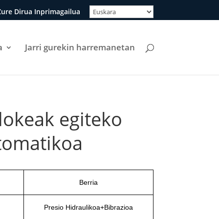
ure Dirua Inprimagailua
a
Jarri gurekin harremanetan
lokeak egiteko
tomatikoa
Berria
Presio Hidraulikoa+Bibrazioa