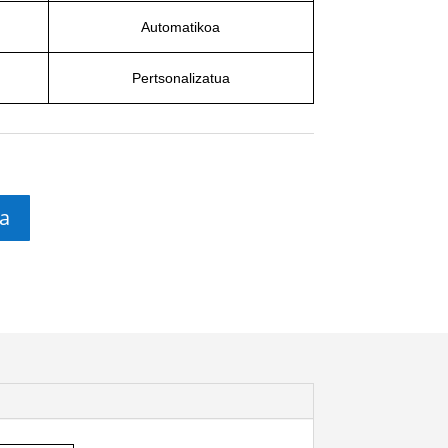
Automatikoa
Pertsonalizatua
a