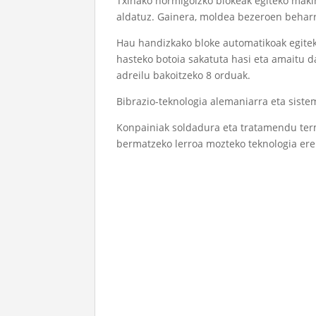
Txinako hormigoizko blokeak egiteko makin
aldatuz. Gainera, moldea bezeroen beharr
Hau
handizkako bloke automatikoak egite
hasteko botoia sakatuta hasi eta amaitu d
adreilu bakoitzeko 8 orduak.
Bibrazio-teknologia alemaniarra eta sistem
Konpainiak soldadura eta tratamendu term
bermatzeko lerroa mozteko teknologia ere