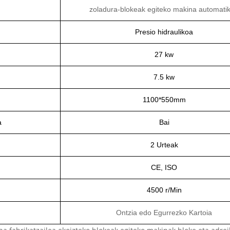
zoladura-blokeak egiteko makina automati
Presio hidraulikoa
27 kw
7.5 kw
1100*550mm
a
Bai
2 Urteak
CE, ISO
4500 r/Min
Ontzia edo Egurrezko Kartoia