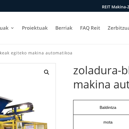
REIT Makina-Z
tuak
Proiektuak
Berriak
FAQ Reit
Zerbitzu
okeak egiteko makina automatikoa
zoladura-b
makina au
Baldintza
mota