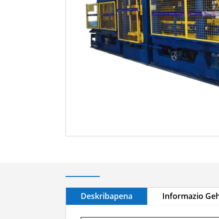
Deskribapena
Informazio Geh