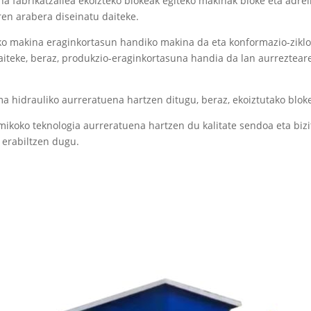
a fabrikatzailea
ekoizteko blokeak egiteko makinak bloke eta adre
en arabera diseinatu daiteke.
ko makina
eraginkortasun handiko makina da eta konformazio-ziklo
aiteke, beraz, produkzio-eraginkortasuna handia da lan aurreztear
a hidrauliko aurreratuena hartzen ditugu, beraz, ekoiztutako blokea
ikoko teknologia aurreratuena hartzen du kalitate sendoa eta biz
 erabiltzen dugu.