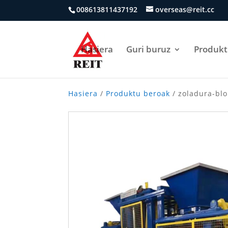
008613811437192
overseas@reit.cc
Hasiera
Guri buruz
Produk
Hasiera
/
Produktu beroak
/ zoladura-bl