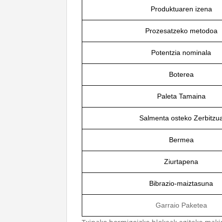
Produktuaren izena
Prozesatzeko metodoa
Potentzia nominala
Boterea
Paleta Tamaina
Salmenta osteko Zerbitzu
Bermea
Ziurtapena
Bibrazio-maiztasuna
Garraio Paketea