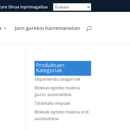
ure Dirua Inprimagailua
a
Jarri gurekin harremanetan
Produktuen
Kategoriak
Ekipamendu osagarriak
Blokeak egiteko makina
guztiz automatikoa
Taldekako ekipoak
Blokeak egiteko makina erdi
automatikoa