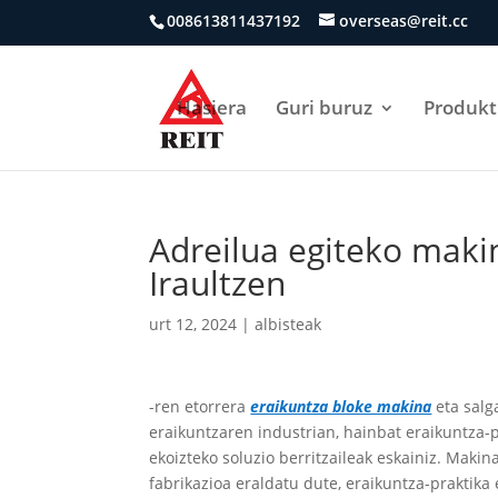
008613811437192
overseas@reit.cc
Hasiera
Guri buruz
Produk
Adreilua egiteko makin
Iraultzen
urt 12, 2024
|
albisteak
-ren etorrera
eraikuntza bloke makina
eta salg
eraikuntzaren industrian, hainbat eraikuntza-
ekoizteko soluzio berritzaileak eskainiz. Maki
fabrikazioa eraldatu dute, eraikuntza-praktika