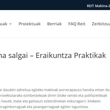
REIT Makina-Z
tuak
Proiektuak
Berriak
FAQ Reit
Zerbitzu
a salgai – Eraikuntza Praktikak
ai dauden adreilua egiteko makinak aurrerapauso handia eman du
proiektutarako ezinbestekoak diren bloke sendo eta polifazetikoak
na hauek, mota eta gaitasun ezberdinetan eskuragarri, blokeen
 eraginkorragoak eta jasangarriagoak egiten laguntzea.