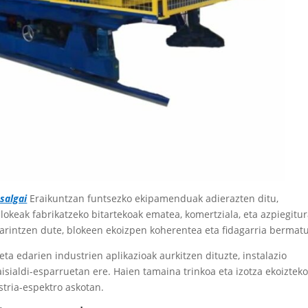
salgai
Eraikuntzan funtsezko ekipamenduak adierazten ditu,
blokeak fabrikatzeko bitartekoak ematea, komertziala, eta azpiegitu
arintzen dute, blokeen ekoizpen koherentea eta fidagarria bermatu
eta edarien industrien aplikazioak aurkitzen dituzte, instalazio
aisialdi-esparruetan ere. Haien tamaina trinkoa eta izotza ekoiztek
stria-espektro askotan.