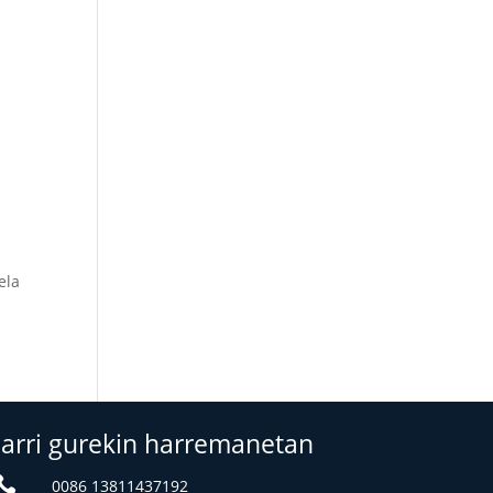
ela
Jarri gurekin harremanetan

0086 13811437192