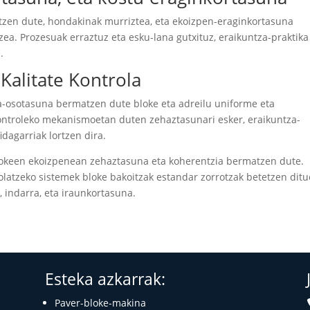
tzen dute, hondakinak murriztea, eta ekoizpen-eraginkortasuna
ea. Prozesuak erraztuz eta esku-lana gutxituz, eraikuntza-praktika
.
Kalitate Kontrola
ra-osotasuna bermatzen dute bloke eta adreilu uniforme eta
-kontroleko mekanismoetan duten zehaztasunari esker, eraikuntza-
dagarriak lortzen dira.
lokeen ekoizpenean zehaztasuna eta koherentzia bermatzen dute.
olatzeko sistemek bloke bakoitzak estandar zorrotzak betetzen ditu
 indarra, eta iraunkortasuna.
Esteka azkarrak:
Paver-bloke-makina