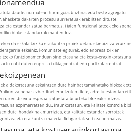
tzionamendua
atuta daude, normalean hormigoia, buztina, edo beste agregatu
 Nahasketa dakarten prozesu aurreratuak erabiltzen dituzte,
atza eta estandarizatua bermatuz. Haien funtzionalitateek ekoizpen
handiko bloke estandarrak mantenduz.
ekoa da eskala txikiko eraikuntza proiektuetan, etxebizitza-eraikin
ideragarria eskainiz, komunitate-egiturak, edo enpresa txikien
 saltzeko funtzionamenduan sinpletasuna eta kostu-eraginkortasun
sartu nahi duten enpresa txikiagoentzat edo partikularrentzat..
 ekoizpenean
nek aldakortasuna eskaintzen dute hainbat tamainatako blokeak et
Eraikuntza behar ezberdinei erantzuten diete, adreilu estandarreti
en diren diseinu espezializatuetara bitarteko blokeak sortzea.
tasuna azpimarratzen du., iraunkortasun, eta kalitate kontrola bl
zen dute, hondakinak murriztea, eta kalitate estandar zorrotzak
aguntzea eta eraikuntza-material fidagarriak sortzea bermatzea.
rtasuna, eta kostu-eraginkortasuna