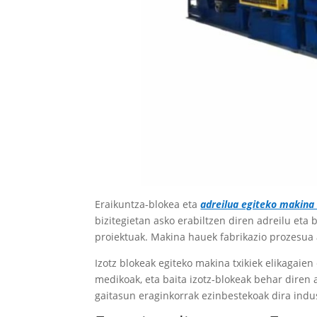
Eraikuntza-blokea eta
adreilua egiteko makina 
bizitegietan asko erabiltzen diren adreilu eta 
proiektuak. Makina hauek fabrikazio prozesua 
Izotz blokeak egiteko makina txikiek elikagaien 
medikoak, eta baita izotz-blokeak behar diren 
gaitasun eraginkorrak ezinbestekoak dira indu