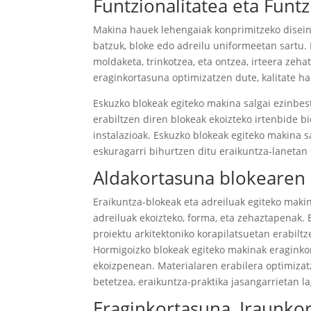
Funtzionalitatea eta Fun
Makina hauek lehengaiak konprimitzeko disein
batzuk, bloke edo adreilu uniformeetan sartu.
moldaketa, trinkotzea, eta ontzea, irteera zeh
eraginkortasuna optimizatzen dute, kalitate 
Eskuzko blokeak egiteko makina salgai ezinbest
erabiltzen diren blokeak ekoizteko irtenbide b
instalazioak. Eskuzko blokeak egiteko makina
eskuragarri bihurtzen ditu eraikuntza-lanetan 
Aldakortasuna blokearen
Eraikuntza-blokeak eta adreiluak egiteko maki
adreiluak ekoizteko, forma, eta zehaztapenak. 
proiektu arkitektoniko korapilatsuetan erabiltz
Hormigoizko blokeak egiteko makinak eraginkor
ekoizpenean. Materialaren erabilera optimizat
betetzea, eraikuntza-praktika jasangarrietan l
Eraginkortasuna, Iraunko