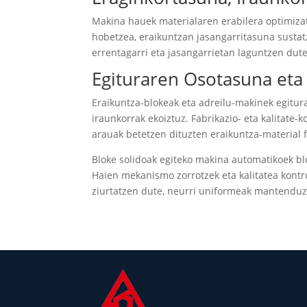
Makina hauek materialaren erabilera optimiza
hobetzea, eraikuntzan jasangarritasuna sustatz
errentagarri eta jasangarrietan laguntzen dute
Egituraren Osotasuna eta 
Eraikuntza-blokeak eta adreilu-makinek egitu
iraunkorrak ekoiztuz. Fabrikazio- eta kalitate
arauak betetzen dituzten eraikuntza-material fi
Bloke solidoak egiteko makina automatikoek b
Haien mekanismo zorrotzek eta kalitatea kontr
ziurtatzen dute, neurri uniformeak mantenduz,