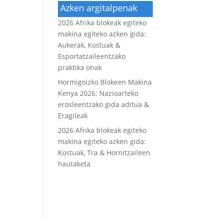
Azken argitalpenak
2026 Afrika blokeak egiteko
makina egiteko azken gida:
Aukerak, Kostuak &
Esportatzaileentzako
praktika onak
Hormigoizko Blokeen Makina
Kenya 2026: Nazioarteko
erosleentzako gida aditua &
Eragileak
2026 Afrika blokeak egiteko
makina egiteko azken gida:
Kostuak, Tra & Hornitzaileen
hautaketa