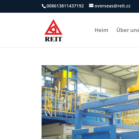
008613811437192
overseas@reit.cc
Heim
Über un