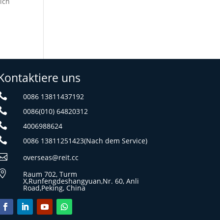
ich
Kontaktiere uns

0086 13811437192

0086(010) 64820312

4006988624

0086 13811251423(Nach dem Service)

overseas@reit.cc

Raum 702, Turm
X,Runfengdeshangyuan,Nr. 60, Anli
Road,Peking, China