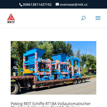
008613811437192
overseas@reit.cc
Peking REIT Schiffe RT18A Vollautomatischer