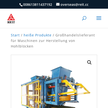
008613811437192
overseas@reit.cc
Start
/
heiße Produkte
/ Großhandelslieferant
für Maschinen zur Herstellung von
Hohlblöcken