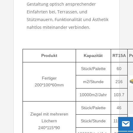
Gestaltung optisch ansprechender
Einfahrten bei, Terrassen, und
Stützmauern, Funktionalität und Ästhetik
nahtlos miteinander verbinden.
Produkt
Kapazität
RT15A
P
Stück/Palette
60
Fertiger
m2/Stunde
216
200*100*60mm
10000m2/Jahr
103.7
Stück/Palette
46
Ziegel mit mehreren
Löchern
Stück/Stunde
11040
240*115*90