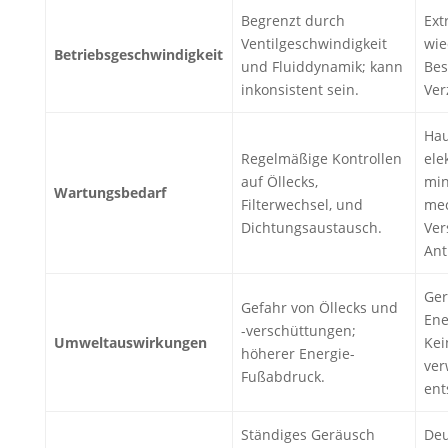
Begrenzt durch
Ext
Ventilgeschwindigkeit
wie
Betriebsgeschwindigkeit
und Fluiddynamik; kann
Bes
inkonsistent sein.
Ver
Hau
Regelmäßige Kontrollen
ele
auf Öllecks,
min
Wartungsbedarf
Filterwechsel, und
mec
Dichtungsaustausch.
Ver
Ant
Ger
Gefahr von Öllecks und
Ene
-verschüttungen;
Umweltauswirkungen
Kei
höherer Energie-
ver
Fußabdruck.
ent
Ständiges Geräusch
Deu