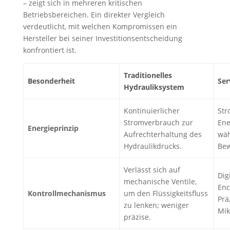
– zeigt sich in mehreren kritischen
Betriebsbereichen. Ein direkter Vergleich
verdeutlicht, mit welchen Kompromissen ein
Hersteller bei seiner Investitionsentscheidung
konfrontiert ist.
Traditionelles
Besonderheit
Se
Hydrauliksystem
Kontinuierlicher
Str
Stromverbrauch zur
Ene
Energieprinzip
Aufrechterhaltung des
wäh
Hydraulikdrucks.
Bew
Verlässt sich auf
Dig
mechanische Ventile,
Enc
Kontrollmechanismus
um den Flüssigkeitsfluss
Prä
zu lenken; weniger
Mik
präzise.