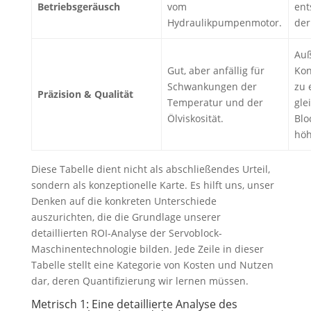
Betriebsgeräusch
vom
ent
Hydraulikpumpenmotor.
der
Auß
Gut, aber anfällig für
Kon
Schwankungen der
zu 
Präzision & Qualität
Temperatur und der
gle
Ölviskosität.
Blo
höh
Diese Tabelle dient nicht als abschließendes Urteil,
sondern als konzeptionelle Karte. Es hilft uns, unser
Denken auf die konkreten Unterschiede
auszurichten, die die Grundlage unserer
detaillierten ROI-Analyse der Servoblock-
Maschinentechnologie bilden. Jede Zeile in dieser
Tabelle stellt eine Kategorie von Kosten und Nutzen
dar, deren Quantifizierung wir lernen müssen.
Metrisch 1: Eine detaillierte Analyse des