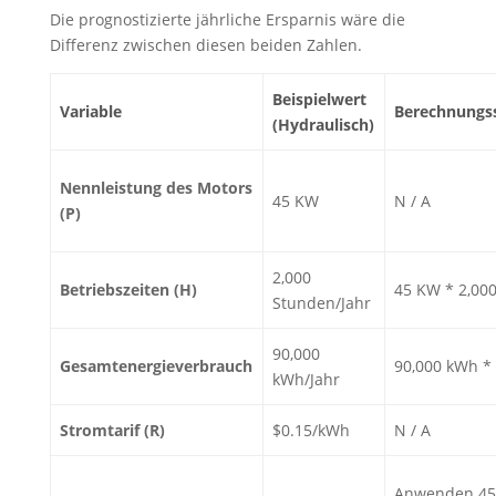
Die prognostizierte jährliche Ersparnis wäre die
Differenz zwischen diesen beiden Zahlen.
Beispielwert
Variable
Berechnungss
(Hydraulisch)
Nennleistung des Motors
45 KW
N / A
(P)
2,000
Betriebszeiten (H)
45 KW * 2,00
Stunden/Jahr
90,000
Gesamtenergieverbrauch
90,000 kWh *
kWh/Jahr
Stromtarif (R)
$0.15/kWh
N / A
Anwenden 4