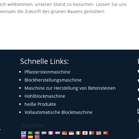
lich willkommen, unseren Stand zu besuchen. Lassen Sie uns
einsam die Zukunft des grünen Bauens gestalten!
Schnelle Links:
Pflastersteinmaschine
Blockherstellungsmaschine
Maschine zur Herstellung von Betonsteinen
Hohlblockmaschine
heiße Produkte
Vollautomatische Blockmaschine
Sprache:
,