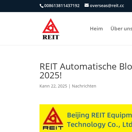
008613811437192
overseas@reit.cc
Heim
Über un
REIT Automatische Bl
2025!
Kann 22, 2025
|
Nachrichten