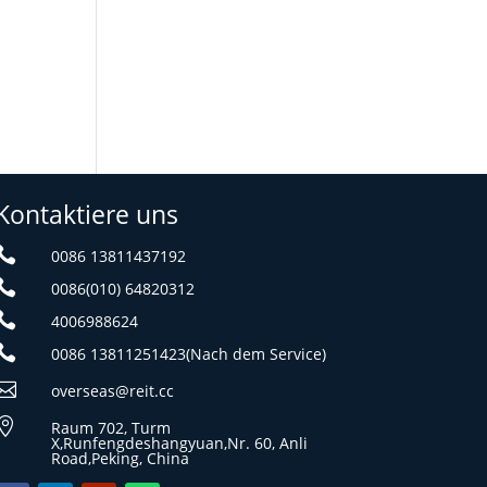
Kontaktiere uns

0086 13811437192

0086(010) 64820312

4006988624

0086 13811251423(Nach dem Service)

overseas@reit.cc

Raum 702, Turm
X,Runfengdeshangyuan,Nr. 60, Anli
Road,Peking, China