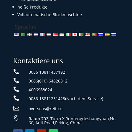
heiße Produkte
Vollautomatische Blockmaschine
Sprache:
Kontaktiere uns

0086 13811437192

0086(010) 64820312

4006988624

0086 13811251423(Nach dem Service)

overseas@reit.cc

Raum 702, Turm X,Runfengdeshangyuan,Nr.
60, Anli Road,Peking, China