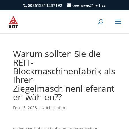
008613811437192
overseas@reit.cc
Warum sollten Sie die
REIT-
Blockmaschinenfabrik als
Ihren
Ziegelmaschinenlieferant
en wählen??
Feb 15, 2023
|
Nachrichten
Vielen Dank, dass Sie die vollautomatischen