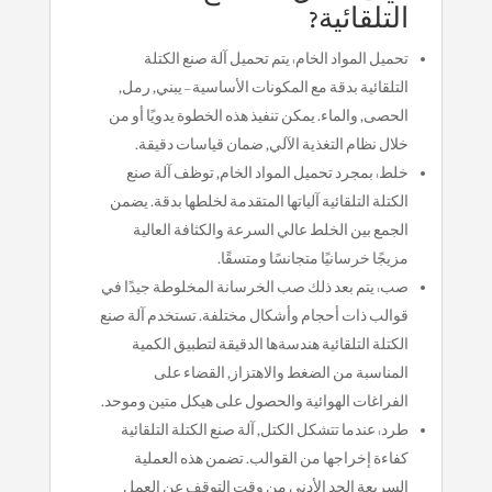
التلقائية?
تحميل المواد الخام: يتم تحميل آلة صنع الكتلة
التلقائية بدقة مع المكونات الأساسية – يبني, رمل,
الحصى, والماء. يمكن تنفيذ هذه الخطوة يدويًا أو من
خلال نظام التغذية الآلي, ضمان قياسات دقيقة.
خلط: بمجرد تحميل المواد الخام, توظف آلة صنع
الكتلة التلقائية آلياتها المتقدمة لخلطها بدقة. يضمن
الجمع بين الخلط عالي السرعة والكثافة العالية
مزيجًا خرسانيًا متجانسًا ومتسقًا.
صب: يتم بعد ذلك صب الخرسانة المخلوطة جيدًا في
قوالب ذات أحجام وأشكال مختلفة. تستخدم آلة صنع
الكتلة التلقائية هندسةها الدقيقة لتطبيق الكمية
المناسبة من الضغط والاهتزاز, القضاء على
الفراغات الهوائية والحصول على هيكل متين وموحد.
طرد: عندما تتشكل الكتل, آلة صنع الكتلة التلقائية
كفاءة إخراجها من القوالب. تضمن هذه العملية
السريعة الحد الأدنى من وقت التوقف عن العمل