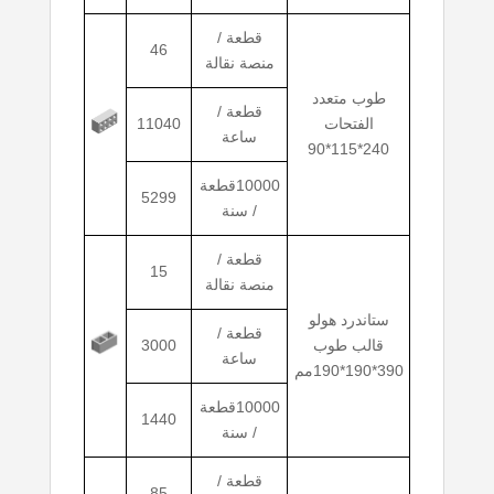
قطعة /
46
منصة نقالة
طوب متعدد
قطعة /
الفتحات
11040
ساعة
240*115*90
10000قطعة
5299
/ سنة
قطعة /
15
منصة نقالة
ستاندرد هولو
قطعة /
قالب طوب
3000
ساعة
390*190*190مم
10000قطعة
1440
/ سنة
قطعة /
85