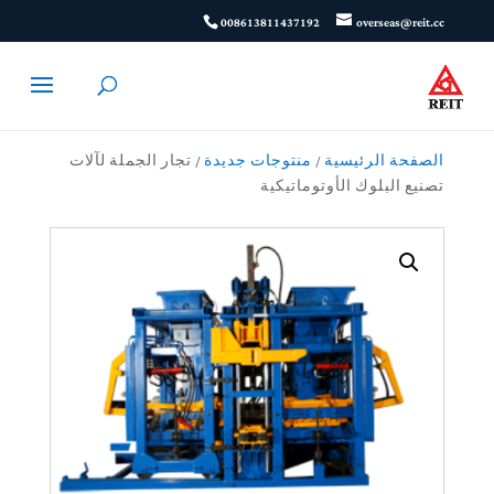
008613811437192
overseas@reit.cc
الصفحة الرئيسية
/
منتوجات جديدة
/ تجار الجملة لآلات
تصنيع البلوك الأوتوماتيكية