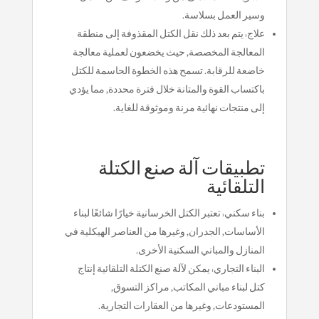
وسير العمل بسلاسة.
علاج: يتم بعد ذلك نقل الكتل المقذوفة إلى منطقة
المعالجة المخصصة, حيث يخضعون لعملية معالجة
خاضعة للرقابة. تسمح هذه الخطوة الحاسمة للكتل
باكتساب القوة والمتانة خلال فترة محددة, مما يؤدي
إلى منتجات نهائية مرنة وموثوقة للغاية.
تطبيقات آلة صنع الكتلة
التلقائية
بناء سكني: تعتبر الكتل الخرسانية خيارًا شائعًا لبناء
الأساسات, الجدران, وغيرها من العناصر الهيكلية في
المنازل والمباني السكنية الأخرى.
البناء التجاري: يمكن لآلة صنع الكتلة التلقائية إنتاج
كتل لبناء مباني المكاتب, مراكز التسوق,
المستودعات, وغيرها من العقارات التجارية.