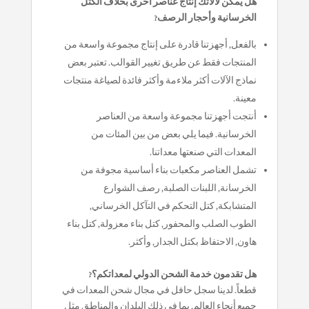
هل يمكن لآلاتك إنتاج عناصر أخرى بخلاف الكتل
الخرسانية وأحجار الرصف?
بالفعل, أجهزتنا قادرة على إنتاج مجموعة واسعة من
المنتجات فقط عن طريق تغيير القوالب. تعتبر بعض
نماذج الآلات أكثر ملاءمة وأكثر فائدة لصياغة منتجات
معينة.
أنتجت أجهزتنا مجموعة واسعة من العناصر
الخرسانية. فيما يلي بعض من بين المئات من
المعدات التي صنعتها معداتنا.
تشمل العناصر مكعبات بناء أساسية مجوفة من
الخرسانة, اللبنات الصلبة, رصف الشوارع
المتشابكة, كتل التحكم في التآكل الخرساني,
الطوب الصلب والمحفور, كتل بناء معزولة, كتل بناء
هاون, الاحتفاظ بكتل الجدار, وأكثر.
هل تقدمون خدمة الشحن الدولي لمعداتكم؟?
قطعاً. لدينا سجل حافل في مجال شحن المعدات في
جميع أنحاء العالم, بما في ذلك البلدان والمناطق مثل