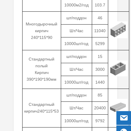
10000м2/год
103.7
шт/поддон
46
Многодырочный
кирпич
Шт/Час
11040
240*115*90
10000шт/год
5299
шт/поддон
15
Стандартный
полый
Шт/Час
3000
Кирпич
390*190*190мм
10000шт/год
1440
шт/поддон
85
Стандартный
Шт/Час
20400
кирпич240*115*53
10000шт/год
9792