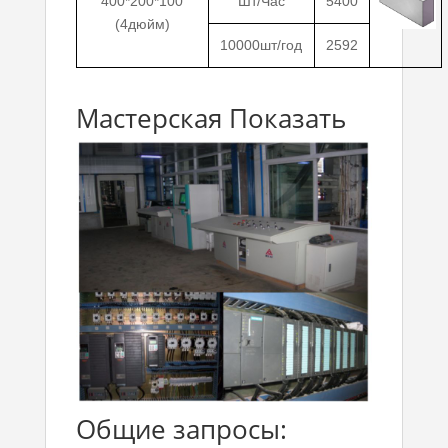
400*200*100
Шт/Час
5400
(4дюйм)
10000шт/год
2592
Мастерская Показать
Общие запросы: