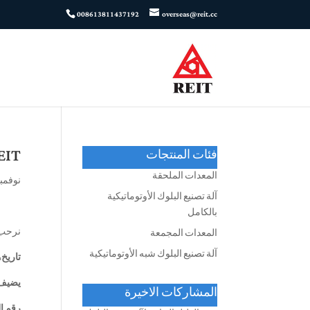
008613811437192
overseas@reit.cc
REIT في معرض باوما
فئات المنتجات
المعدات الملحقة
نوفمبر 22, 4
آلة تصنيع البلوك الأوتوماتيكية
بالكامل
نرحب بكم ترحيبا حارا بزي
المعدات المجمعة
آلة تصنيع البلوك شبه الأوتوماتيكية
تاريخ:
يضيف
المشاركات الاخيرة
رقم ال