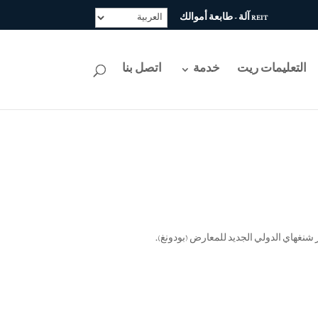
REIT آلة - طابعة أموالك
التعليمات ريت
خدمة
اتصل بنا