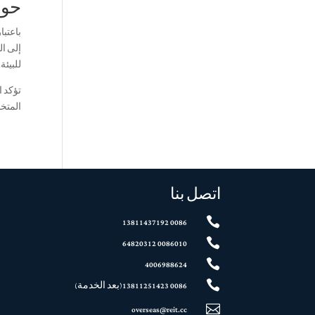
حول T
باعتبا
إلى ال
للبيئة.
تؤكد 
المتخص
اتصل بنا

0086 13811437192

0086010 64820312

4006988624

0086 13811251423(بعد الخدمة)

overseas@reit.cc