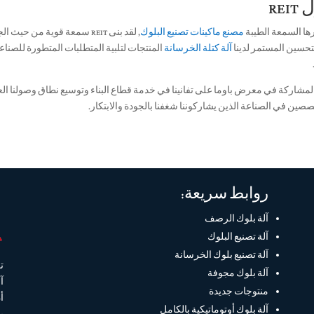
REI
رها السمعة الطيبة
مصنع ماكينات تصنيع البلوك
, لقد بنى REIT سمعة قوية من 
تحسين المستمر لدينا
آلة كتلة الخرسانة
المنتجات لتلبية المتطلبات المتطورة للصناع
المشاركة في معرض باوما على تفانينا في خدمة قطاع البناء وتوسيع نطاق وصولنا ا
صين في الصناعة الذين يشاركوننا شغفنا بالجودة والابتكار.
روابط سريعة:
آلة بلوك الرصف
آلة تصنيع البلوك
آلة تصنيع بلوك الخرسانة
ت
آلة بلوك مجوفة
منتوجات جديدة
أ
آلة بلوك أوتوماتيكية بالكامل