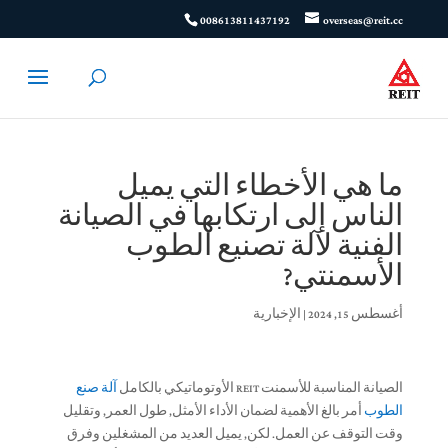
008613811437192
overseas@reit.cc
ما هي الأخطاء التي يميل
الناس إلى ارتكابها في الصيانة
الفنية لآلة تصنيع الطوب
الأسمنتي?
أغسطس 15, 2024
|
الإخبارية
الصيانة المناسبة للأسمنت REIT الأوتوماتيكي بالكامل
آلة صنع
الطوب
أمر بالغ الأهمية لضمان الأداء الأمثل, طول العمر, وتقليل
وقت التوقف عن العمل. لكن, يميل العديد من المشغلين وفرق