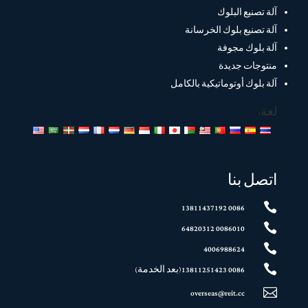
آلة تصنيع البلوك
آلة تصنيع بلوك الخرسانة
آلة بلوك مجوفة
منتوجات جديدة
آلة بلوك أوتوماتيكية بالكامل
لغة:
اتصل بنا

0086 13811437192

0086010 64820312

4006988624

0086 13811251423(بعد الخدمة)

overseas@reit.cc