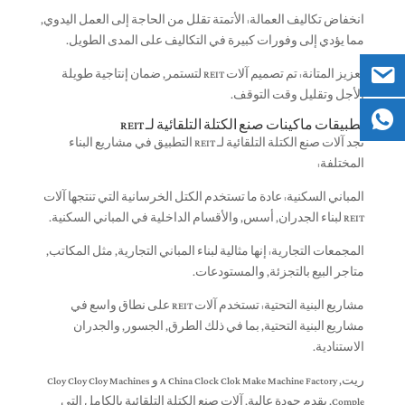
انخفاض تكاليف العمالة: الأتمتة تقلل من الحاجة إلى العمل اليدوي,
مما يؤدي إلى وفورات كبيرة في التكاليف على المدى الطويل.
تعزيز المتانة: تم تصميم آلات REIT لتستمر, ضمان إنتاجية طويلة
الأجل وتقليل وقت التوقف.
تطبيقات ماكينات صنع الكتلة التلقائية لـ REIT
تجد آلات صنع الكتلة التلقائية لـ REIT التطبيق في مشاريع البناء
المختلفة:
المباني السكنية: عادة ما تستخدم الكتل الخرسانية التي تنتجها آلات
REIT لبناء الجدران, أسس, والأقسام الداخلية في المباني السكنية.
المجمعات التجارية: إنها مثالية لبناء المباني التجارية, مثل المكاتب,
متاجر البيع بالتجزئة, والمستودعات.
مشاريع البنية التحتية: تستخدم آلات REIT على نطاق واسع في
مشاريع البنية التحتية, بما في ذلك الطرق, الجسور, والجدران
الاستنادية.
ريت, A China Clock Clok Make Machine Factory و Cloy Cloy Cloy Machines
Comple, يقدم جودة عالية, آلات صنع الكتلة التلقائية بالكامل التي