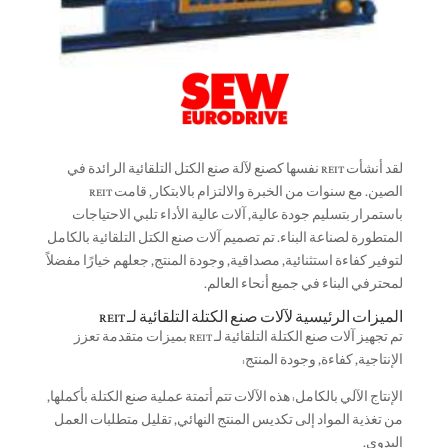
لقد أنشأت REIT نفسها كصنع لآلة صنع الكتل التلقائية الرائدة في
الصين. مع سنوات من الخبرة والالتزام بالابتكار, قامت REIT
باستمرار بتسليم جودة عالية, آلات عالية الأداء تلبي الاحتياجات
المتطورة لصناعة البناء. تم تصميم آلات صنع الكتل التلقائية بالكامل
لتوفير كفاءة استثنائية, مصداقية, وجودة المنتج, جعلهم خيارًا مفضلاً
لمحترفي البناء في جميع أنحاء العالم.
الميزات الرئيسية لآلات صنع الكتلة التلقائية لـ REIT
تم تجهيز آلات صنع الكتلة التلقائية لـ REIT بميزات متقدمة تعزز
الإنتاجية, كفاءة, وجودة المنتج:
الإنتاج الآلي بالكامل: هذه الآلات تتم أتمتة عملية صنع الكتلة بأكملها,
من تغذية المواد إلى تكديس المنتج النهائي, تقليل متطلبات العمل
اليدوي.