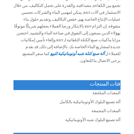
تجمع بين الكفاءة, مصداقية, والقدرة على تحمل التكاليف. من خلال
الاستثمار في آلات REIT, يمكن لمهنيي البناء والشركات تحسين
عمليات الإنتاج الخاصة بهم, خفض التكاليف, وتقديم حلول بناء
متفوقة. إن التزام REIT بالابتكار ورضا العملاء يجعلهم شريكًا موثوقًا
بهؤلاء الذين يسعون إلى التفوق في صناعة البناء والتشييد. احتضن
مزايا ماكينات صنع الكتلة التلقائية لـ REIT وإلغاء تأمين إمكانيات
جديدة لمشاريع البناء الخاصة بك. بالإضافة إلى ذلك, قد نقدم
للعملاء ل
آلة صنع كتلة شبه أوتوماتيكية للبيع
كما سعر المصنع,
يرجى الاتصال بنا للتعاون.
فئات المنتجات
المعدات الملحقة
آلة تصنيع البلوك الأوتوماتيكية بالكامل
المعدات المجمعة
آلة تصنيع البلوك شبه الأوتوماتيكية