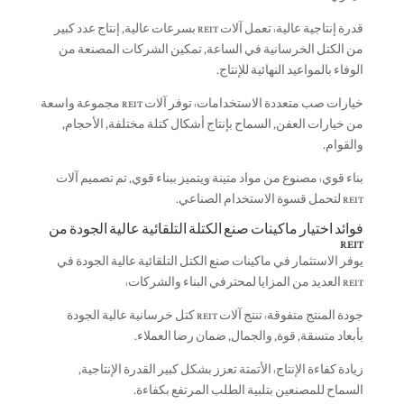
قدرة إنتاجية عالية: تعمل آلات REIT بسرعات عالية, إنتاج عدد كبير
من الكتل الخرسانية في الساعة, تمكين الشركات المصنعة من
الوفاء بالمواعيد النهائية للإنتاج.
خيارات صب متعددة الاستخدامات: توفر آلات REIT مجموعة واسعة
من خيارات العفن, السماح بإنتاج أشكال كتلة مختلفة, الأحجام,
والقوام.
بناء قوي: مصنوع من مواد متينة ويتميز ببناء قوي, تم تصميم آلات
REIT لتحمل قسوة الاستخدام الصناعي.
فوائد اختيار ماكينات صنع الكتلة التلقائية عالية الجودة من
REIT
يوفر الاستثمار في ماكينات صنع الكتل التلقائية عالية الجودة في
REIT العديد من المزايا لمحترفي البناء والشركات:
جودة المنتج متفوقة: تنتج آلات REIT كتل خرسانية عالية الجودة
بأبعاد متسقة, قوة, والجمال, ضمان رضا العملاء.
زيادة كفاءة الإنتاج: الأتمتة تعزز بشكل كبير القدرة الإنتاجية,
السماح للمصنعين بتلبية الطلب المرتفع بكفاءة.