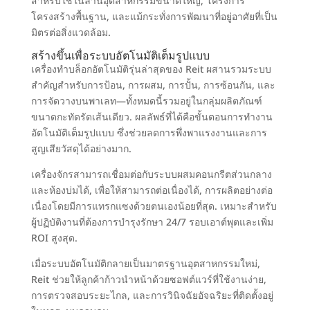
สำหรับใช้ในลานอุตสาหกรรมขนาดใหญ่, โครงการ
โครงสร้างพื้นฐาน, และแม้กระทั่งการพัฒนาที่อยู่อาศัยที่เป็น
มิตรต่อสิ่งแวดล้อม.
สร้างขึ้นเพื่อระบบอัตโนมัติเต็มรูปแบบ
เครื่องทำบล็อกอัตโนมัติรุ่นล่าสุดของ Reit ผสานรวมระบบ
สำคัญสำหรับการป้อน, การผสม, การปั้น, การซ้อนกัน, และ
การจัดวางบนพาเลท—ทั้งหมดนี้รวมอยู่ในกลุ่มผลิตภัณฑ์
ขนาดกะทัดรัดเส้นเดียว. ผลลัพธ์ที่ได้คือขั้นตอนการทำงาน
อัตโนมัติเต็มรูปแบบ ซึ่งช่วยลดการพึ่งพาแรงงานและการ
สูญเสียวัสดุได้อย่างมาก.
เครื่องจักรสามารถเชื่อมต่อกับระบบผสมคอนกรีตส่วนกลาง
และห้องบ่มได้, เพื่อให้สามารถต่อเนื่องได้, การผลิตอย่างต่อ
เนื่องโดยมีการแทรกแซงด้วยตนเองน้อยที่สุด. เหมาะสำหรับ
ผู้ปฏิบัติงานที่ต้องการบำรุงรักษา 24/7 รอบเอาต์พุตและเพิ่ม
ROI สูงสุด.
เมื่อระบบอัตโนมัติกลายเป็นมาตรฐานอุตสาหกรรมใหม่,
Reit ช่วยให้ลูกค้าก้าวนำหน้าด้วยซอฟต์แวร์ที่ใช้งานง่าย,
การตรวจสอบระยะไกล, และการวินิจฉัยอัจฉริยะที่ติดตั้งอยู่