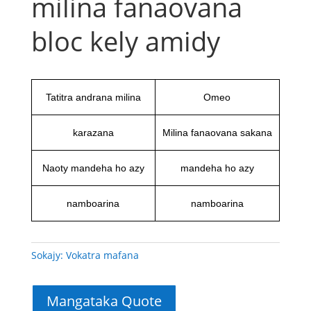
milina fanaovana
bloc kely amidy
Tatitra andrana milina
Omeo
karazana
Milina fanaovana sakana
Naoty mandeha ho azy
mandeha ho azy
namboarina
namboarina
Sokajy:
Vokatra mafana
Mangataka Quote