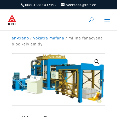
008613811437192
overseas@reit.cc
an-trano
/
Vokatra mafana
/ milina fanaovana
bloc kely amidy