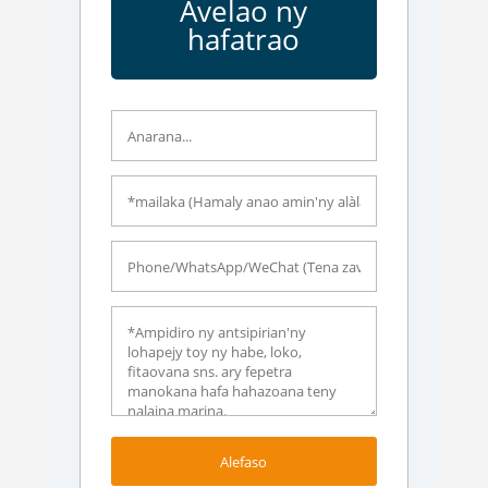
Avelao ny
hafatrao
Alefaso