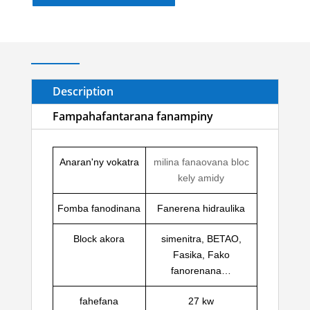
Description
Fampahafantarana fanampiny
Anaran'ny vokatra
milina fanaovana bloc
kely amidy
Fomba fanodinana
Fanerena hidraulika
Block akora
simenitra, BETAO,
Fasika, Fako
fanorenana…
fahefana
27 kw