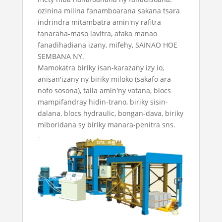
ozinina milina fanamboarana sakana tsara
indrindra
mitambatra amin'ny rafitra
fanaraha-maso lavitra, afaka manao
fanadihadiana izany, mifehy, SAINAO HOE
SEMBANA NY.
Mamokatra biriky isan-karazany izy io,
anisan'izany ny biriky miloko (sakafo ara-
nofo sosona), taila amin'ny vatana, blocs
mampifandray hidin-trano, biriky sisin-
dalana, blocs hydraulic, bongan-dava, biriky
miboridana sy biriky manara-penitra sns.