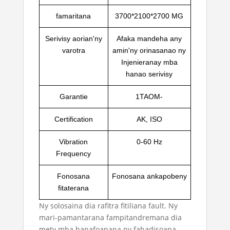
famaritana
3700*2100*2700 MG
Serivisy aorian'ny
Afaka mandeha any
varotra
amin'ny orinasanao ny
Injenieranay mba
hanao serivisy
Garantie
1TAOM-
Certification
AK, ISO
Vibration
0-60 Hz
Frequency
Fonosana
Fonosana ankapobeny
fitaterana
Ny solosaina dia rafitra fitiliana fault. Ny
mari-pamantarana fampitandremana dia
mety mba hanafoanana ny fahadisoana.