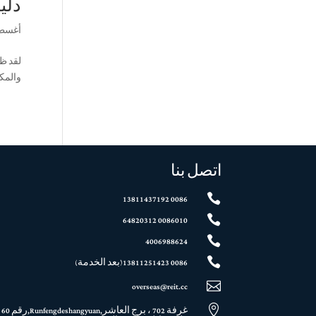
دلي
أغسطس 8,
لقد ظه
والمكو
اتصل بنا

0086 13811437192

0086010 64820312

4006988624

0086 13811251423(بعد الخدمة)

overseas@reit.cc

غرفة 702 ، برج العاشر,Runfengdeshangyuan,رقم 60