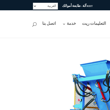
REIT آلة - طابعة أموالك
التعليمات ريت
خدمة
اتصل بنا