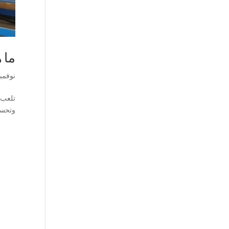
ما 
نوفمبر 25, 4
تلعب آ
وتحسين