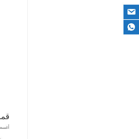
قمة 3 فوائد آلات البلوك ال
أغسطس 26