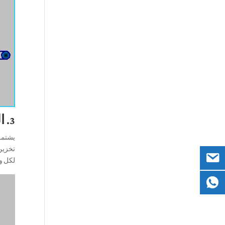
3. الحوسبة الذكية, التسامح مع الخطأ, وتصحيح الخطأ
يشتمل
تخزين
لكل ور