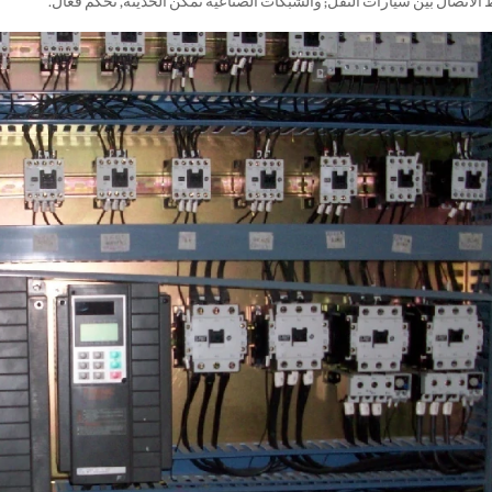
الاتصال بين سيارات النقل; والشبكات الصناعية تمكن الحديثة, تحكم فعال.