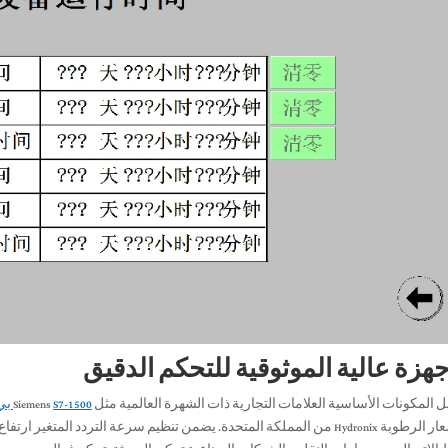
المكونات الأساسية العلامات التجارية ذات الشهرة العالمية مثل Siemens
S7-1500 بي إل سي
استشعار الرطوبة Hydronix من المملكة المتحدة. يضمن تنظيم سرعة التردد الم