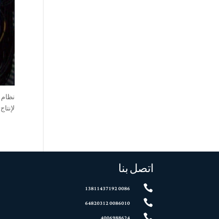
لإنتاج 
اتصل بنا

0086 13811437192

0086010 64820312

4006988624