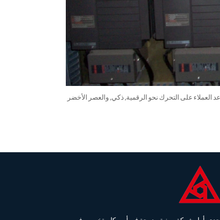
ي النفس, يساعد العملاء على التحرك نحو الرقمية, ذكي, والعصر الأخضر