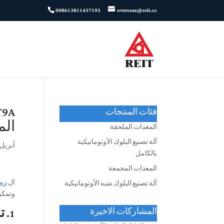
008613811437192
overseas@reit.cc
فئات المنتجات
الم
المعدات الملحقة
آلة تصنيع البلوك الأوتوماتيكية
أبريل 17, 026
بالكامل
المعدات المجمعة
ال
ريت A
آلة تصنيع البلوك شبه الأوتوماتيكية
وتمكين
1. تحكم مركزي تلقائي بالكامل مع إعادة ضبط بمفتاح واحد
المشاركات الاخيرة