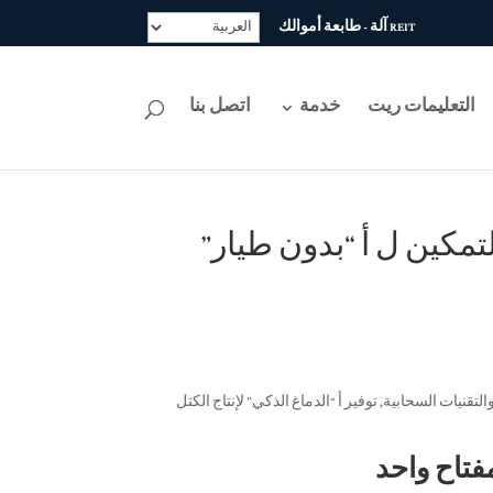
REIT آلة - طابعة أموالك
التعليمات ريت
خدمة
اتصل بنا
REIT  نظام التحكم الذكي: صناعة 4.0 التمكين ل أ “بدون طيار”
هزة بنظام التحكم والإدارة الذكي (آي سي إم إس) الذي يدمج الصناعة 4.0 والتقنيات السحابية, توفير أ “الدماغ الذكي” لإنتاج الكتل