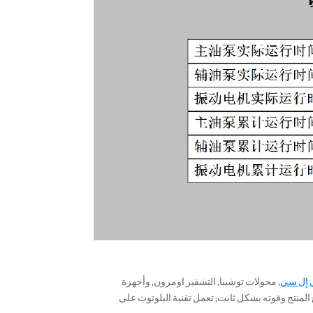
, محولات توشيبا, التشفير اومرون, وأجهزة
تغير ارتفاع المنتج وقوته بشكل ثابت; تعمل تقنية البلوتوث على