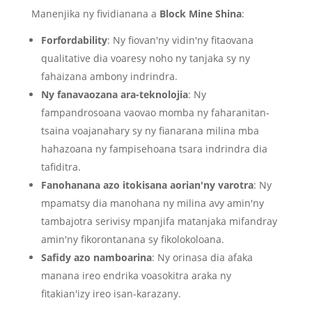
Manenjika ny fividianana a
Block Mine Shina
:
Forfordability
: Ny fiovan'ny vidin'ny fitaovana
qualitative dia voaresy noho ny tanjaka sy ny
fahaizana ambony indrindra.
Ny fanavaozana ara-teknolojia
: Ny
fampandrosoana vaovao momba ny faharanitan-
tsaina voajanahary sy ny fianarana milina mba
hahazoana ny fampisehoana tsara indrindra dia
tafiditra.
Fanohanana azo itokisana aorian'ny varotra
: Ny
mpamatsy dia manohana ny milina avy amin'ny
tambajotra serivisy mpanjifa matanjaka mifandray
amin'ny fikorontanana sy fikolokoloana.
Safidy azo namboarina
: Ny orinasa dia afaka
manana ireo endrika voasokitra araka ny
fitakian'izy ireo isan-karazany.