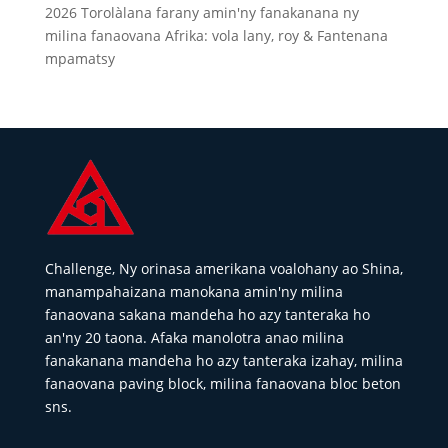
2026 Torolàlana farany amin'ny fanakanana ny
milina fanaovana Afrika: vola lany, roy & Fantenana
mpamatsy
Challenge, Ny orinasa amerikana voalohany ao Shina,
manampahaizana manokana amin'ny milina
fanaovana sakana mandeha ho azy tanteraka ho
an'ny 20 taona. Afaka manolotra anao milina
fanakanana mandeha ho azy tanteraka izahay, milina
fanaovana paving block, milina fanaovana bloc beton
sns.