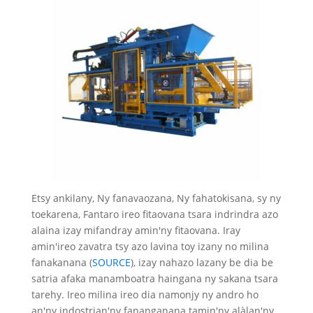
Etsy ankilany, Ny fanavaozana, Ny fahatokisana, sy ny
toekarena, Fantaro ireo fitaovana tsara indrindra azo
alaina izay mifandray amin'ny fitaovana. Iray
amin'ireo zavatra tsy azo lavina toy izany no milina
fanakanana (
SOURCE
), izay nahazo lazany be dia be
satria afaka manamboatra haingana ny sakana tsara
tarehy. Ireo milina ireo dia namonjy ny andro ho
an'ny indostrian'ny fananganana tamin'ny alàlan'ny