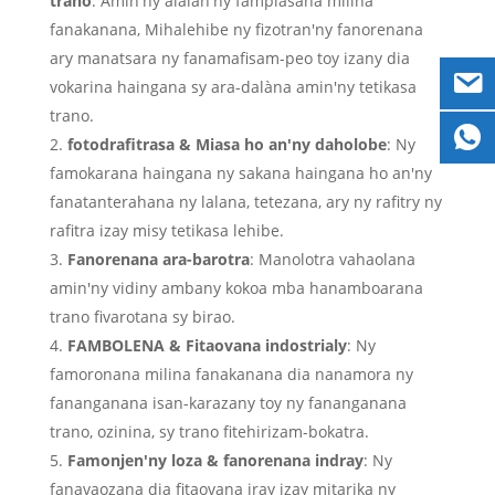
trano
: Amin'ny alàlan'ny fampiasana milina
fanakanana, Mihalehibe ny fizotran'ny fanorenana
ary manatsara ny fanamafisam-peo toy izany dia
vokarina haingana sy ara-dalàna amin'ny tetikasa
trano.
fotodrafitrasa & Miasa ho an'ny daholobe
: Ny
famokarana haingana ny sakana haingana ho an'ny
fanatanterahana ny lalana, tetezana, ary ny rafitry ny
rafitra izay misy tetikasa lehibe.
Fanorenana ara-barotra
: Manolotra vahaolana
amin'ny vidiny ambany kokoa mba hanamboarana
trano fivarotana sy birao.
FAMBOLENA & Fitaovana indostrialy
: Ny
famoronana milina fanakanana dia nanamora ny
fananganana isan-karazany toy ny fananganana
trano, ozinina, sy trano fitehirizam-bokatra.
Famonjen'ny loza & fanorenana indray
: Ny
fanavaozana dia fitaovana iray izay mitarika ny