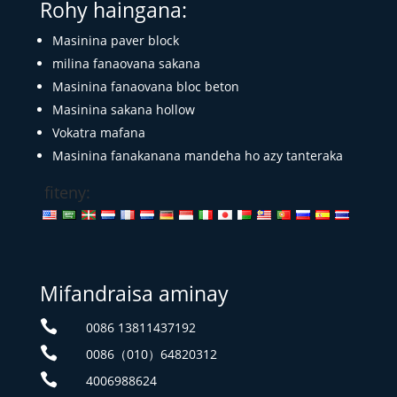
Rohy haingana:
Masinina paver block
milina fanaovana sakana
Masinina fanaovana bloc beton
Masinina sakana hollow
Vokatra mafana
Masinina fanakanana mandeha ho azy tanteraka
fiteny:
Mifandraisa aminay

0086 13811437192

0086（010）64820312

4006988624