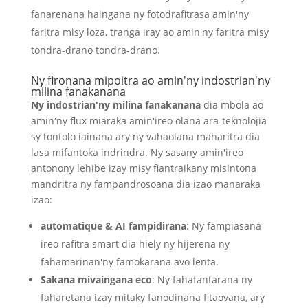
fanarenana haingana ny fotodrafitrasa amin'ny
faritra misy loza, tranga iray ao amin'ny faritra misy
tondra-drano tondra-drano.
Ny fironana mipoitra ao amin'ny indostrian'ny
milina fanakanana
Ny indostrian'ny milina fanakanana
dia mbola ao
amin'ny flux miaraka amin'ireo olana ara-teknolojia
sy tontolo iainana ary ny vahaolana maharitra dia
lasa mifantoka indrindra. Ny sasany amin'ireo
antonony lehibe izay misy fiantraikany misintona
mandritra ny fampandrosoana dia izao manaraka
izao:
automatique & AI fampidirana
: Ny fampiasana
ireo rafitra smart dia hiely ny hijerena ny
fahamarinan'ny famokarana avo lenta.
Sakana mivaingana eco
: Ny fahafantarana ny
faharetana izay mitaky fanodinana fitaovana, ary