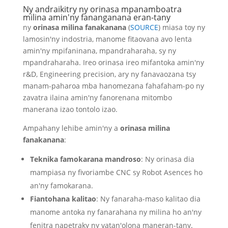
Ny andraikitry ny orinasa mpanamboatra
milina amin'ny fananganana eran-tany
ny
orinasa milina fanakanana
(
SOURCE
) miasa toy ny
lamosin'ny indostria, manome fitaovana avo lenta
amin'ny mpifaninana, mpandraharaha, sy ny
mpandraharaha. Ireo orinasa ireo mifantoka amin'ny
r&D, Engineering precision, ary ny fanavaozana tsy
manam-paharoa mba hanomezana fahafaham-po ny
zavatra ilaina amin'ny fanorenana mitombo
manerana izao tontolo izao.
Ampahany lehibe amin'ny a
orinasa milina
fanakanana
:
Teknika famokarana mandroso
: Ny orinasa dia
mampiasa ny fivoriambe CNC sy Robot Asences ho
an'ny famokarana.
Fiantohana kalitao
: Ny fanaraha-maso kalitao dia
manome antoka ny fanarahana ny milina ho an'ny
fenitra napetraky ny vatan'olona maneran-tany.