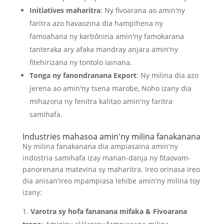
Initiatives maharitra
: Ny fivoarana ao amin'ny
faritra azo havaozina dia hampihena ny
famoahana ny karbônina amin'ny famokarana
tanteraka ary afaka mandray anjara amin'ny
fitehirizana ny tontolo iainana.
Tonga ny fanondranana Export
: Ny milina dia azo
jerena ao amin'ny tsena marobe, Noho izany dia
mihazona ny fenitra kalitao amin'ny faritra
samihafa.
Industries mahasoa amin'ny milina fanakanana
Ny milina fanakanana dia ampiasaina amin'ny
indostria samihafa izay manan-danja ny fitaovam-
panorenana matevina sy maharitra. Ireo orinasa ireo
dia anisan'ireo mpampiasa lehibe amin'ny milina toy
izany:
Varotra sy hofa fananana mifaka & Fivoarana