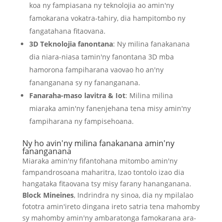
koa ny fampiasana ny teknolojia ao amin'ny
famokarana vokatra-tahiry, dia hampitombo ny
fangatahana fitaovana.
3D Teknolojia fanontana
: Ny milina fanakanana
dia niara-niasa tamin'ny fanontana 3D mba
hamorona fampiharana vaovao ho an'ny
fananganana sy ny fananganana.
Fanaraha-maso lavitra & Iot
: Milina milina
miaraka amin'ny fanenjehana tena misy amin'ny
fampiharana ny fampisehoana.
Ny ho avin'ny milina fanakanana amin'ny
fananganana
Miaraka amin'ny fifantohana mitombo amin'ny
fampandrosoana maharitra, Izao tontolo izao dia
hangataka fitaovana tsy misy farany hananganana.
Block Mineines
, Indrindra ny sinoa, dia ny mpilalao
fototra amin'ireto dingana ireto satria tena mahomby
sy mahomby amin'ny ambaratonga famokarana ara-