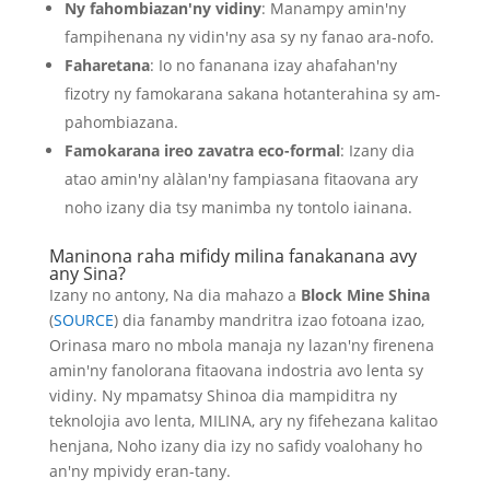
Ny fahombiazan'ny vidiny
: Manampy amin'ny
fampihenana ny vidin'ny asa sy ny fanao ara-nofo.
Faharetana
: Io no fananana izay ahafahan'ny
fizotry ny famokarana sakana hotanterahina sy am-
pahombiazana.
Famokarana ireo zavatra eco-formal
: Izany dia
atao amin'ny alàlan'ny fampiasana fitaovana ary
noho izany dia tsy manimba ny tontolo iainana.
Maninona raha mifidy milina fanakanana avy
any Sina?
Izany no antony, Na dia mahazo a
Block Mine Shina
(
SOURCE
) dia fanamby mandritra izao fotoana izao,
Orinasa maro no mbola manaja ny lazan'ny firenena
amin'ny fanolorana fitaovana indostria avo lenta sy
vidiny. Ny mpamatsy Shinoa dia mampiditra ny
teknolojia avo lenta, MILINA, ary ny fifehezana kalitao
henjana, Noho izany dia izy no safidy voalohany ho
an'ny mpividy eran-tany.