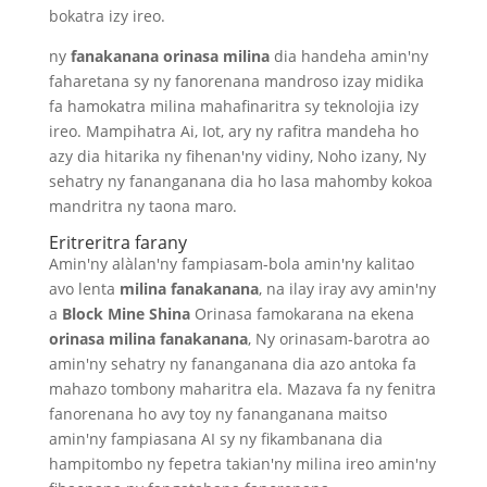
bokatra izy ireo.
ny
fanakanana orinasa milina
dia handeha amin'ny
faharetana sy ny fanorenana mandroso izay midika
fa hamokatra milina mahafinaritra sy teknolojia izy
ireo. Mampihatra Ai, Iot, ary ny rafitra mandeha ho
azy dia hitarika ny fihenan'ny vidiny, Noho izany, Ny
sehatry ny fananganana dia ho lasa mahomby kokoa
mandritra ny taona maro.
Eritreritra farany
Amin'ny alàlan'ny fampiasam-bola amin'ny kalitao
avo lenta
milina fanakanana
, na ilay iray avy amin'ny
a
Block Mine Shina
Orinasa famokarana na ekena
orinasa milina fanakanana
, Ny orinasam-barotra ao
amin'ny sehatry ny fananganana dia azo antoka fa
mahazo tombony maharitra ela. Mazava fa ny fenitra
fanorenana ho avy toy ny fananganana maitso
amin'ny fampiasana AI sy ny fikambanana dia
hampitombo ny fepetra takian'ny milina ireo amin'ny