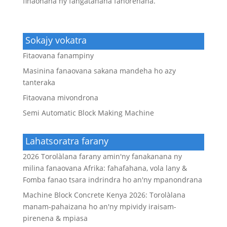
fihaonana ny fangatahana fanorenana.
Sokajy vokatra
Fitaovana fanampiny
Masinina fanaovana sakana mandeha ho azy
tanteraka
Fitaovana mivondrona
Semi Automatic Block Making Machine
Lahatsoratra farany
2026 Torolàlana farany amin'ny fanakanana ny
milina fanaovana Afrika: fahafahana, vola lany &
Fomba fanao tsara indrindra ho an'ny mpanondrana
Machine Block Concrete Kenya 2026: Torolàlana
manam-pahaizana ho an'ny mpividy iraisam-
pirenena & mpiasa