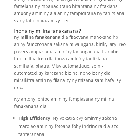
famelana ny mpanao trano hitantana ny fitakiana
ambony amin'ny alàlan'ny fampidirana ny fahitsiana
sy ny fahombiazan'izy ireo.
Inona ny milina fanakanana?
ny
milina fanakanana
dia fitaovana manokana ho
an'ny famoronana sakana mivaingana, biriky, ary ireo
pavers ampiasaina amin'ny fananganana tranobe.
Ireo milina ireo dia tonga amin'ny fanitsiana
samihafa, ohatra, Misy automatique, semi-
automated, sy karazana bizina, noho izany dia
miraikitra amin'ny filàna sy ny mizana samihafa izy
ireo.
Ny antony lehibe amin'ny fampiasana ny milina
fanakanana dia:
High Efficiency
: Ny vokatra avy amin'ny sakana
maro ao amin'ny fotoana fohy indrindra dia azo
tanterahana.