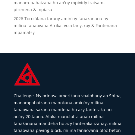
manam-pahaizana ho an'ny mpividy iraisam-
pirenena & mpiasa
2026 Torolàlana farany amin'ny fanakanana ny
milina fanaovana Afrika: vola lany, roy & Fantenana
mpamatsy
Challenge, Ny orinasa amerikana voalohany ao Shina,
manampahaizana manokana amin'ny milina
fanaovana sakana mandeha ho azy tanteraka ho
an'ny 20 taona. Afaka manolotra anao milina
fanakanana mandeha ho azy tanteraka izahay, milina
fanaovana paving block, milina fanaovana bloc beton