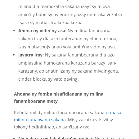
milina dia mamokatra sakana izay tsy miova
amin'ny habe sy ny endriny, izay miteraka vokatra
tsara sy maharitra kokoa kokoa.
Ahena ny vidin'ny asa:
Ny milina fanaovana
sakana iray dia azo tanterahan'ny olona tokana,
izay mahavonjy anao vola amin'ny vidin'ny asa.
javatra iray:
Ny sakana fanamboarana dia azo
ampiasaina hamokarana karazana barazy isan-
karazany, ao anatin'izany ny sakana mivaingana,
cinder blocks, sy vato paving.
Ahoana ny fomba hisafidianana ny milina
fanamboarana mety
Rehefa mifidy milina fanamboarana sakana
orinasa
milina fanaovana sakana
, Misy zavatra vitsivitsy
tokony hodinihinao, anisan'izany ny:
Ny habe sy ny fahafahan'ny milina:
Ny habe sy ny