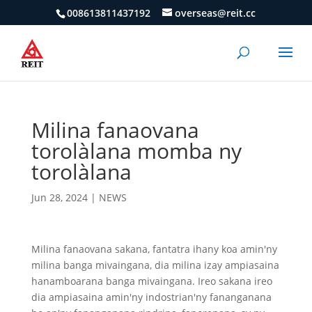
008613811437192
overseas@reit.cc
Milina fanaovana
torolàlana momba ny
torolàlana
Jun 28, 2024
|
NEWS
Milina fanaovana sakana, fantatra ihany koa amin'ny
milina banga mivaingana, dia milina izay ampiasaina
hanamboarana banga mivaingana. Ireo sakana ireo
dia ampiasaina amin'ny indostrian'ny fananganana