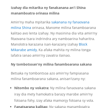
Izahay dia mitarika ny fanakanana an'i Shina
manamboatra orinasa milina
Amin'ny maha mpitarika
sakanana ny fanaovana
milina Shina
orinasa, Manome milina fanamboarana
kalitao avo lenta izahay. Ny masinina dia vita amin'ny
fitaovana tsara indrindra ary namboarina haharitra.
Manolotra karazana isan-karazany izahay
Block
Mikarabe amidy
, Ka afaka mahita ny milina tonga
lafatra ianao amin'ny zavatra ilainao.
Ny tombotsoan'ny milina fanamboarana sakana
Betsaka ny tombontsoa azo amin'ny fampiasana
milina fanamboarana sakana, anisan'izany ny:
Nitombo ny vokatra:
Ny milina fanaovana sakana
iray dia mety hamokatra barazy marobe amin'ny
fotoana fohy, izay afaka mamonjy fotoana sy vola.
Fanatsarana kalitao:
Ny sakana manamboatra