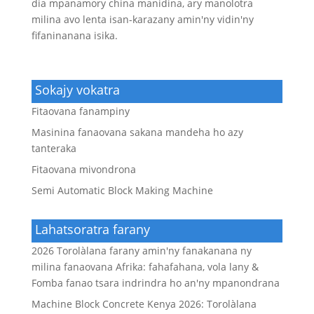
dia mpanamory china manidina, ary manolotra
milina avo lenta isan-karazany amin'ny vidin'ny
fifaninanana isika.
Sokajy vokatra
Fitaovana fanampiny
Masinina fanaovana sakana mandeha ho azy
tanteraka
Fitaovana mivondrona
Semi Automatic Block Making Machine
Lahatsoratra farany
2026 Torolàlana farany amin'ny fanakanana ny
milina fanaovana Afrika: fahafahana, vola lany &
Fomba fanao tsara indrindra ho an'ny mpanondrana
Machine Block Concrete Kenya 2026: Torolàlana