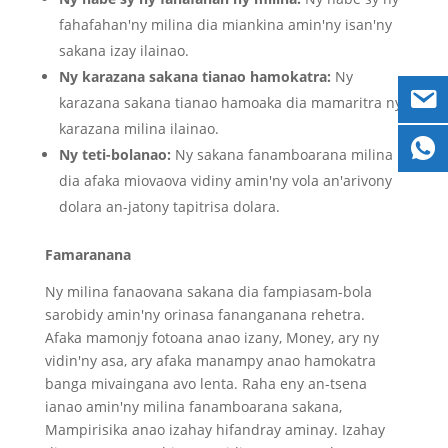
fahafahan'ny milina dia miankina amin'ny isan'ny
sakana izay ilainao.
Ny karazana sakana tianao hamokatra:
Ny
karazana sakana tianao hamoaka dia mamaritra ny
karazana milina ilainao.
Ny teti-bolanao:
Ny sakana fanamboarana milina
dia afaka miovaova vidiny amin'ny vola an'arivony
dolara an-jatony tapitrisa dolara.
Famaranana
Ny milina fanaovana sakana dia fampiasam-bola
sarobidy amin'ny orinasa fananganana rehetra.
Afaka mamonjy fotoana anao izany, Money, ary ny
vidin'ny asa, ary afaka manampy anao hamokatra
banga mivaingana avo lenta. Raha eny an-tsena
ianao amin'ny milina fanamboarana sakana,
Mampirisika anao izahay hifandray aminay. Izahay