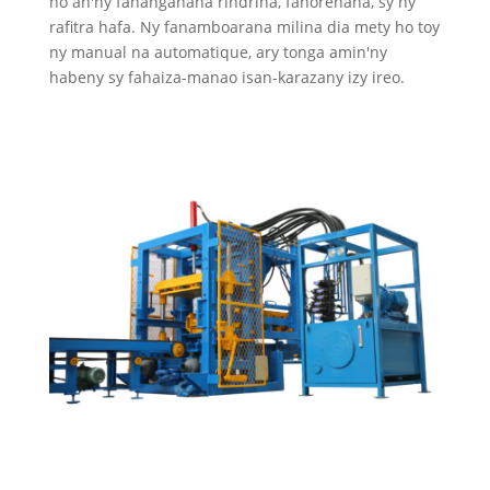
ho an'ny fananganana rindrina, fanorenana, sy ny
rafitra hafa. Ny fanamboarana milina dia mety ho toy
ny manual na automatique, ary tonga amin'ny
habeny sy fahaiza-manao isan-karazany izy ireo.