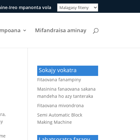
ine-Ireo mpanonta vola
ompoana
Mifandraisa aminay
Sokajy vokatra
Fitaovana fanampiny
Masinina fanaovana sakana
mandeha ho azy tanteraka
Fitaovana mivondrona
ra,
Semi Automatic Block
ny
Making Machine
ome
Lahatsoratra farany