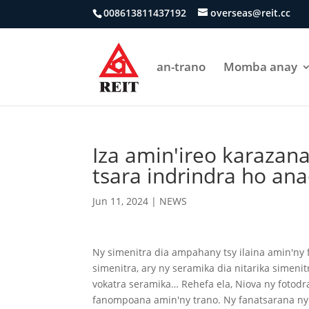
008613811437192
overseas@reit.cc
an-trano
Momba anay
Iza amin'ireo karazan
tsara indrindra ho an
Jun 11, 2024
|
NEWS
Ny simenitra dia ampahany tsy ilaina amin'ny 
simenitra, ary ny seramika dia nitarika simeni
vokatra seramika… Rehefa ela, Niova ny fotodr
fanompoana amin'ny trano. Ny fanatsarana ny 