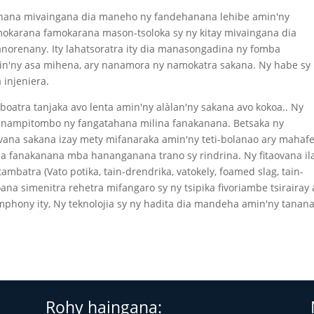
anana mivaingana dia maneho ny fandehanana lehibe amin'ny
okarana famokarana mason-tsoloka sy ny kitay mivaingana dia
anorenany. Ity lahatsoratra ity dia manasongadina ny fomba
din'ny asa mihena, ary nanamora ny namokatra sakana. Ny habe sy
 injeniera.
atra tanjaka avo lenta amin'ny alàlan'ny sakana avo kokoa.. Ny
 nampitombo ny fangatahana milina fanakanana. Betsaka ny
ana sakana izay mety mifanaraka amin'ny teti-bolanao ary mahaf
na fanakanana mba hananganana trano sy rindrina. Ny fitaovana il
batra (Vato potika, tain-drendrika, vatokely, foamed slag, tain-
oana simenitra rehetra mifangaro sy ny tsipika fivoriambe tsirairay 
mphony ity, Ny teknolojia sy ny hadita dia mandeha amin'ny tanan
Rohy haingana: