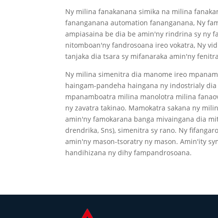
Ny milina fanakanana simika na milina fanak
fananganana automation fananganana, Ny fam
ampiasaina be dia be amin'ny rindrina sy ny f
nitomboan'ny fandrosoana ireo vokatra, Ny vi
tanjaka dia tsara sy mifanaraka amin'ny fenitra
Ny milina simenitra dia manome ireo mpanambo
haingam-pandeha haingana ny indostrialy dia
mpanamboatra milina manolotra milina fanaov
ny zavatra takinao. Mamokatra sakana ny mili
amin'ny famokarana banga mivaingana dia mitam
drendrika, Sns), simenitra sy rano. Ny fifangar
amin'ny mason-tsoratry ny mason. Amin'ity sy
handihizana ny dihy fampandrosoana.