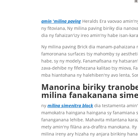
amin '
milina paving
Heralds Era vaovao amin'ny 
ny fitoviana, Ny milina paving biriky dia nano
dia ny fahaizan'izy ireo amin'ny habe isan-kar
Ny milina paving Brick dia manam-pahaizana 
famoronana surfaces tsy mahomby sy aestheti
habe, sy ny modely, Fanamafisana ny hatsaran'
zava-dehibe ny fifehezana kalitao tsy miova, F
mba hiantohana ny halehiben'ny avo lenta, S
Manorina biriky tranob
milina fanakanana sime
ny
milina simenitra block
dia testamenta amin'
mamokatra haingana haingana sy fanamiana sime
fananganana lehibe. Mahavita mitantana karaz
mety amin'ny filàna ara-drafitra manokana. Ity
milina ireny ary hizaha ny anjara birikiny ha