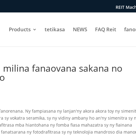
REIT Mach
Products
tetikasa
NEWS
FAQ Reit
fan
a milina fanaovana sakana no
ao
fanorenana. Ny fampiasana ny lanjan'ny akora akora toy ny simenit
tra sy vokatra seramika, sy ny vidiny ambany ho an'ny simenitra sy 
afitrasa mba hiantohana ny fomba fiasa mahazatra sy ny fiainana
fanatsarana ny fotodrafitrasa sy ny teknolojia mandroso dia man