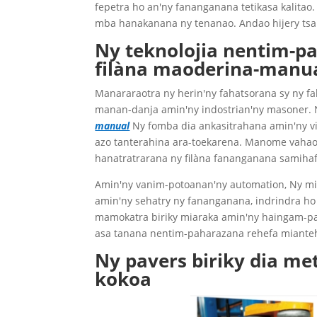
fepetra ho an'ny fananganana tetikasa kalitao
mba hanakanana ny tenanao. Andao hijery tsa
Ny teknolojia nentim-p
filàna maoderina-manua
Manararaotra ny herin'ny fahatsorana sy ny 
manan-danja amin'ny indostrian'ny masoner. N
manual
Ny fomba dia ankasitrahana amin'ny vid
azo tanterahina ara-toekarena. Manome vahao
hanatratrarana ny filàna fananganana samihaf
Amin'ny vanim-potoanan'ny automation, Ny mi
amin'ny sehatry ny fananganana, indrindra ho
mamokatra biriky miaraka amin'ny haingam-p
asa tanana nentim-paharazana rehefa mianteh
Ny pavers biriky dia me
kokoa