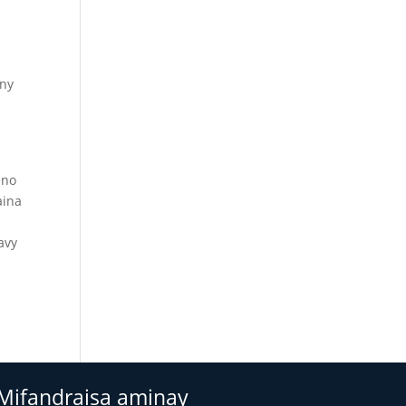
 ny
eno
aina
avy
a
Mifandraisa aminay