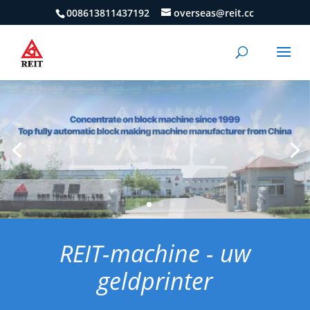
008613811437192
overseas@reit.cc
REIT-machine - uw
geldprinter