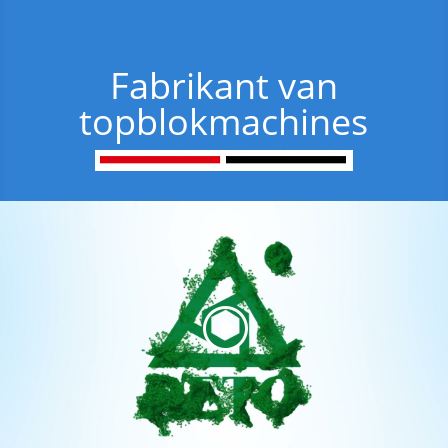
Fabrikant van
topblokmachines