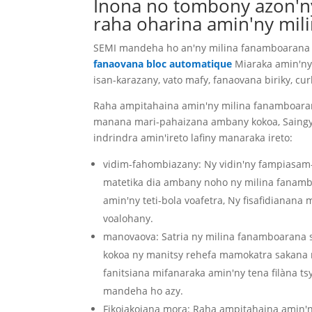
Inona no tombony azon'n
raha oharina amin'ny mi
SEMI mandeha ho an'ny milina fanamboarana s
fanaovana bloc automatique
Miaraka amin'ny
isan-karazany, vato mafy, fanaovana biriky, cu
Raha ampitahaina amin'ny milina fanamboar
manana mari-pahaizana ambany kokoa, Saingy 
indrindra amin'ireto lafiny manaraka ireto:
vidim-fahombiazany: Ny vidin'ny fampiasam
matetika dia ambany noho ny milina fanamb
amin'ny teti-bola voafetra, Ny fisafidiana
voalohany.
manovaova: Satria ny milina fanamboarana 
kokoa ny manitsy rehefa mamokatra sakana
fanitsiana mifanaraka amin'ny tena filàna ts
mandeha ho azy.
Fikojakojana mora: Raha ampitahaina amin'