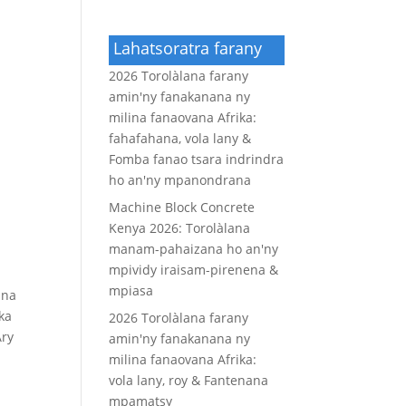
Lahatsoratra farany
2026 Torolàlana farany
amin'ny fanakanana ny
milina fanaovana Afrika:
fahafahana, vola lany &
Fomba fanao tsara indrindra
ho an'ny mpanondrana
Machine Block Concrete
Kenya 2026: Torolàlana
manam-pahaizana ho an'ny
mpividy iraisam-pirenena &
mpiasa
ana
ka
2026 Torolàlana farany
Ary
amin'ny fanakanana ny
milina fanaovana Afrika:
vola lany, roy & Fantenana
mpamatsy