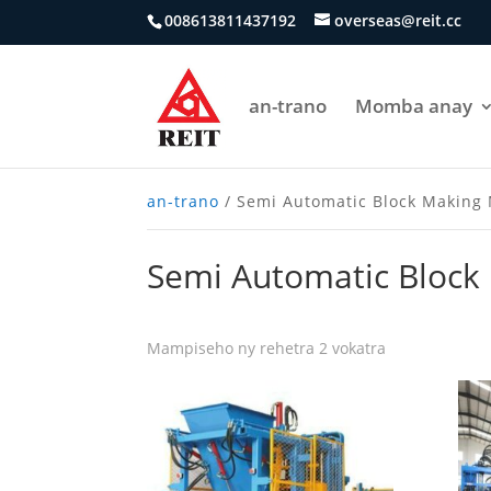
008613811437192
overseas@reit.cc
an-trano
Momba anay
an-trano
/ Semi Automatic Block Making
Semi Automatic Block
Mampiseho ny rehetra 2 vokatra