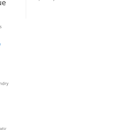
ue
s
e
a
indry
a
atic