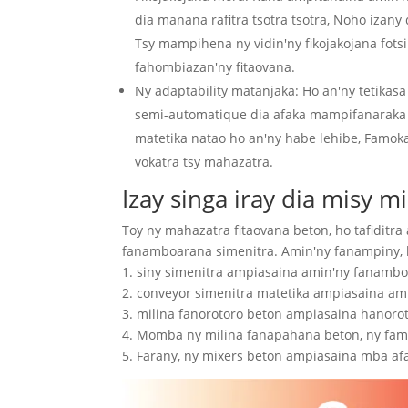
dia manana rafitra tsotra tsotra, Noho izany
Tsy mampihena ny vidin'ny fikojakojana fots
fahombiazan'ny fitaovana.
Ny adaptability matanjaka: Ho an'ny tetikas
semi-automatique dia afaka mampifanaraka ts
matetika natao ho an'ny habe lehibe, Famok
vokatra tsy mahazatra.
Izay singa iray dia misy 
Toy ny mahazatra fitaovana beton, ho tafidit
fanamboarana simenitra. Amin'ny fanampiny, li
1. siny simenitra ampiasaina amin'ny fanambo
2. conveyor simenitra matetika ampiasaina ami
3. milina fanorotoro beton ampiasaina hanorot
4. Momba ny milina fanapahana beton, ny famp
5. Farany, ny mixers beton ampiasaina mba af