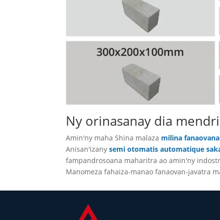
Ny orinasanay dia mendri
Amin'ny maha Shina malaza
milina fanaovan
Anisan'izany
semi otomatis automatique sa
fampandrosoana maharitra ao amin'ny indostri
Manomeza fahaiza-manao fanaovan-javatra ma