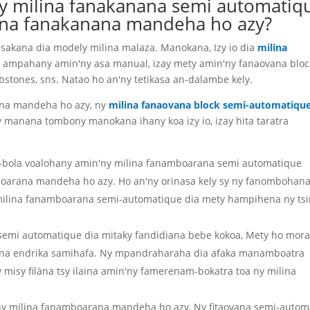
y milina fanakanana semi automatiq
lina fanakanana mandeha ho azy?
akana dia modely milina malaza. Manokana, Izy io dia
milina
 ampahany amin'ny asa manual, izay mety amin'ny fanaovana bloc
rbstones, sns. Natao ho an'ny tetikasa an-dalambe kely.
ana mandeha ho azy, ny
milina fanaovana block semi-automatiqu
manana tombony manokana ihany koa izy io, izay hita taratra
-bola voalohany amin'ny milina fanamboarana semi automatique
oarana mandeha ho azy. Ho an'ny orinasa kely sy ny fanombohan
na milina fanamboarana semi-automatique dia mety hampihena ny ts
semi automatique dia mitaky fandidiana bebe kokoa, Mety ho mor
 na endrika samihafa. Ny mpandraharaha dia afaka manamboatra
y misy filàna tsy ilaina amin'ny famerenam-bokatra toa ny milina
ny milina fanamboarana mandeha ho azy, Ny fitaovana semi-autom