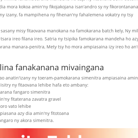
 dia mora kokoa amin'ny fikojakojana isan'andro sy ny fikorontanana
iny izany, fa mampihena ny fihenan'ny fahalemena vokatry ny tsy
a sasany misy fitaovana manokana na famokarana batch kely, Ny mi
ara ireo filana ireo. Satria ny tsipika famokarana mandeha ho az
arana manara-penitra, Mety tsy ho mora ampiasaina izy ireo ho an
milina fanakanana mivaingana
ra ao anatin'izany ny toeram-pamokarana simenitra ampiasaina amin
sitry ny fitaovana lehibe hafa eto ambany:
arana fangaro simenitra
n'ny fitaterana zavatra gravel
oro vato lehibe
iasana azy dia amin'ny fitotoana
angaro ny akora simenitra.