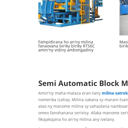
Fampidirana ho an'ny milina
Masi
fanaovana biriky biriky RTS6C
biri
amin'ny vidiny ambongadiny
Semi Automatic Block 
Amin'ny maha-malaza eran-tany
milina satro
nomerika izahay, Milina sakana sy marani-tsai
atao ny manome milina sy vahaolana namboa
omeo fanohanana serivisy. Afaka manome serivi
fikojakojana ho an'ny milina any ivelany.