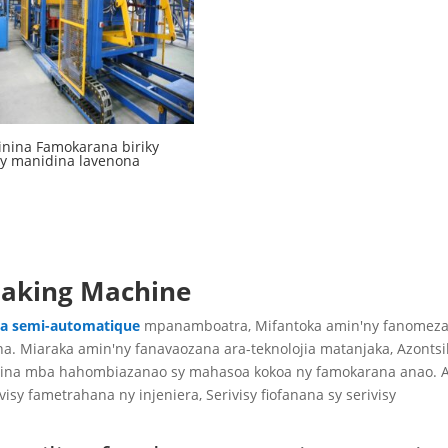
nina Famokarana biriky
ky manidina lavenona
Making Machine
ka semi-automatique
mpanamboatra, Mifantoka amin'ny fanomez
na. Miaraka amin'ny fanavaozana ara-teknolojia matanjaka, Azontsi
rina mba hahombiazanao sy mahasoa kokoa ny famokarana anao. 
sy fametrahana ny injeniera, Serivisy fiofanana sy serivisy