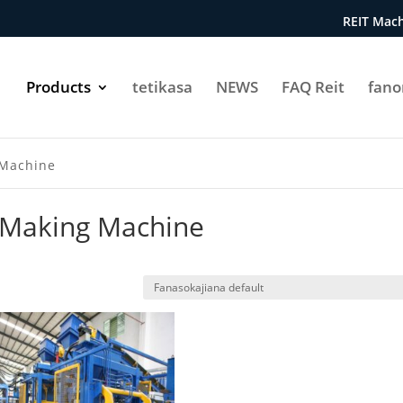
REIT Mach
Products
tetikasa
NEWS
FAQ Reit
fan
 Machine
 Making Machine