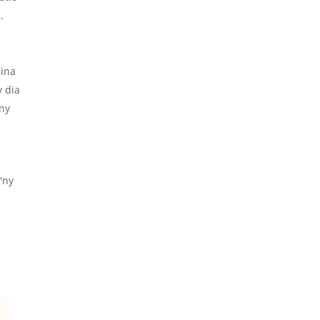
.
lina
y dia
'ny
'ny