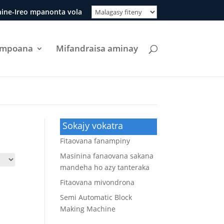
ine-Ireo mpanonta vola
ompoana
Mifandraisa aminay
Sokajy vokatra
Fitaovana fanampiny
Masinina fanaovana sakana
mandeha ho azy tanteraka
Fitaovana mivondrona
Semi Automatic Block
Making Machine