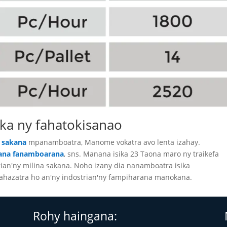
ka ny fahatokisanao
a sakana
mpanamboatra, Manome vokatra avo lenta izahay.
kana fanamboarana
, sns. Manana isika 23 Taona maro ny traikefa
an'ny milina sakana. Noho izany dia nanamboatra isika
hazatra ho an'ny indostrian'ny fampiharana manokana.
Rohy haingana: