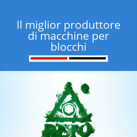
Il miglior produttore
di macchine per
blocchi