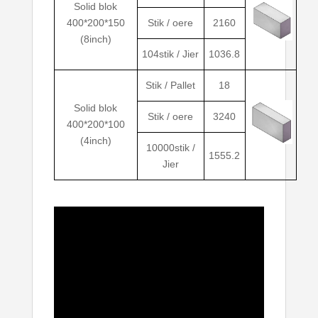
Solid blok
400*200*150
Stik / oere
2160
(8inch)
104stik / Jier
1036.8
Stik / Pallet
18
Solid blok
Stik / oere
3240
400*200*100
(4inch)
10000stik /
1555.2
Jier