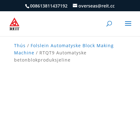
008613811437192
overseas@reit.cc
Thús
/
Folslein Automatyske Block Making
Machine
/ RTQT9 Automatyske
betonblokproduksjeline