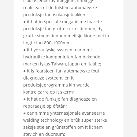
isolaasjeboerdynfoegjetechnology
realisearret de folslein automatyske
produksje fan isolaasjeblokken;
● it hat in spesjale meganisme foar de
produksje fan grutte curb stiennen, dy't
grutte stoepstiennen meitsje kinne mei in
lingte fan 800-1000mm.
● it hydraulyske systeem oannimt
hydraulike komponinten fan bekende
merken lykas Taiwan, Japan en Itaalje;
● it is foarsjoen fan automatyske fout
diagnoaze systeem, en it
produksjeprogramma kin wurde
kontrolearre op it skerm;
● it hat de funksje fan diagnoaze en
reparaasje op ôfstân;
● oannimme ynternasjonale avansearre
welding technology en brûk super sterke
seksje stielen grûnstoffen om it lichem
stevich en duorsum;