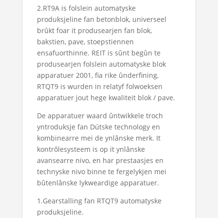
2.RT9A is folslein automatyske
produksjeline fan betonblok, universeel
brûkt foar it produsearjen fan blok,
bakstien, pave, stoepstiennen
ensafuorthinne. REIT is sûnt begûn te
produsearjen folslein automatyske blok
apparatuer 2001, fia rike ûnderfining,
RTQT9 is wurden in relatyf folwoeksen
apparatuer jout hege kwaliteit blok / pave.
De apparatuer waard ûntwikkele troch
yntroduksje fan Dútske technology en
kombinearre mei de ynlânske merk. It
kontrôlesysteem is op it ynlânske
avansearre nivo, en har prestaasjes en
technyske nivo binne te fergelykjen mei
bûtenlânske lykweardige apparatuer.
1.Gearstalling fan RTQT9 automatyske
produksjeline.