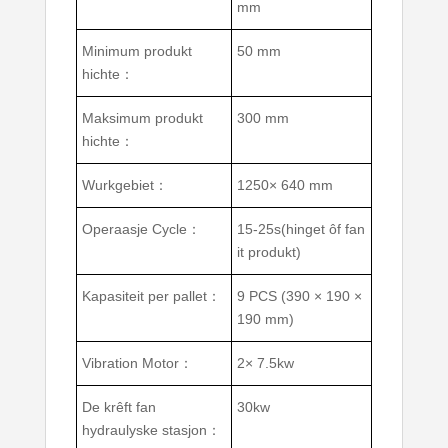
mm
Minimum produkt
50 mm
hichte：
Maksimum produkt
300 mm
hichte：
Wurkgebiet：
1250× 640 mm
Operaasje Cycle：
15-25s(hinget ôf fan
it produkt)
Kapasiteit per pallet：
9 PCS (390 × 190 ×
190 mm)
Vibration Motor：
2× 7.5kw
De krêft fan
30kw
hydraulyske stasjon：