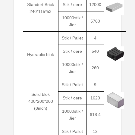
Standert Brick
Stik / oere
12000
240*115*53
10000stik /
5760
Jier
Stik / Pallet
4
Stik / oere
540
Hydraulic blok
10000stik /
260
Jier
Stik / Pallet
9
Solid blok
Stik / oere
1620
400*200*200
(8inch)
10000stik /
618.4
Jier
Stik / Pallet
12