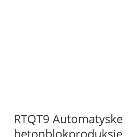
RTQT9 Automatyske
betonblokproduksje