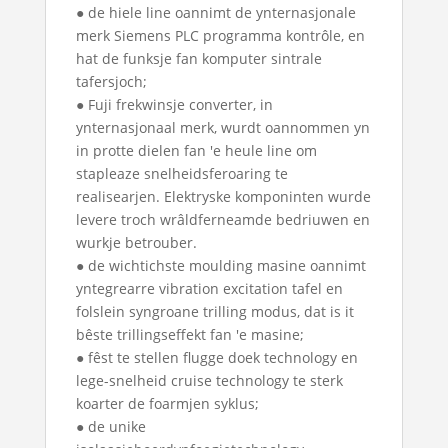
● de hiele line oannimt de ynternasjonale
merk Siemens PLC programma kontrôle, en
hat de funksje fan komputer sintrale
tafersjoch;
● Fuji frekwinsje converter, in
ynternasjonaal merk, wurdt oannommen yn
in protte dielen fan 'e heule line om
stapleaze snelheidsferoaring te
realisearjen. Elektryske komponinten wurde
levere troch wrâldferneamde bedriuwen en
wurkje betrouber.
● de wichtichste moulding masine oannimt
yntegrearre vibration excitation tafel en
folslein syngroane trilling modus, dat is it
bêste trillingseffekt fan 'e masine;
● fêst te stellen flugge doek technology en
lege-snelheid cruise technology te sterk
koarter de foarmjen syklus;
● de unike