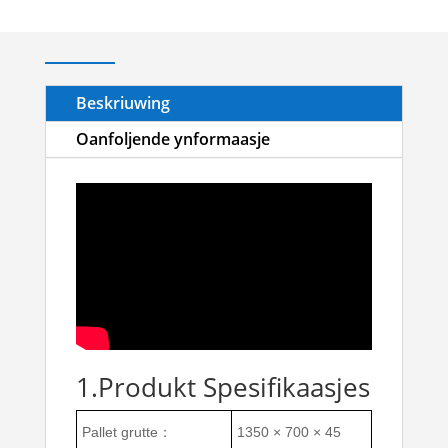
Beskriuwing
Oanfoljende ynformaasje
1.Produkt Spesifikaasjes
Pallet grutte：
1350 × 700 × 45