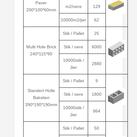
Paver
m2/oere
129
200*100*60mm
10000m2/jier
62
Stik / Pallet
25
Multi Hole Brick
Stik / oere
6000
240*115*90
10000stik /
2880
Jier
Stik / Pallet
9
Standert Holle
Stik / oere
1800
Bakstien
390*190*190mm
10000stik /
864
Jier
Stik / Pallet
50