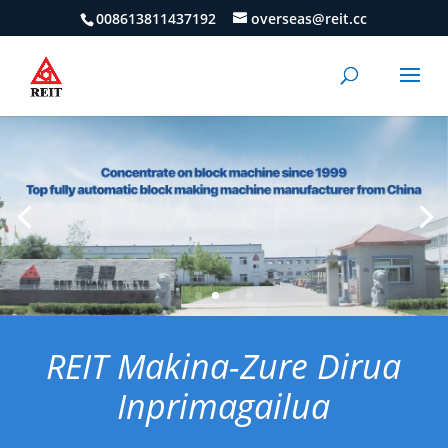
008613811437192
overseas@reit.cc
REIT Makina-Zure Dirua
Inprimagailua