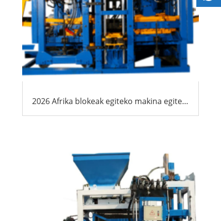
2026 Afrika blokeak egiteko makina egiteko azken gida: Aukerak, Kostuak & Esportatzaileentzako praktika onak