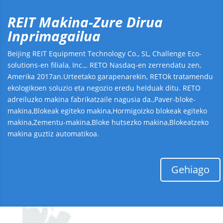
REIT Makina-Zure Dirua
Inprimagailua
Beijing REIT Equipment Technology Co., SL, Challenge Eco-
solutions-en filiala, Inc.,. RETO Nasdaq-en zerrendatu zen,
Amerika 2017an.Urteetako garapenarekin, RETOk tratamendu
ekologikoen soluzio eta negozio eredu helduak ditu. RETO
adreiluzko makina fabrikatzaile nagusia da.,Paver-bloke-
makina,Blokeak egiteko makina,Hormigoizko blokeak egiteko
makina,Zementu-makina,Bloke hutsezko makina,Blokeatzeko
makina guztiz automatikoa.
Gehiago