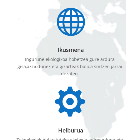

Ikusmena
Ingurune ekologikoa hobetzea gure ardura
gisa,akziodunek eta gizarteak balioa sortzen jarrai
dezaten.

Helburua
Teknologiak bultzatutako ekologia adimenduna eta