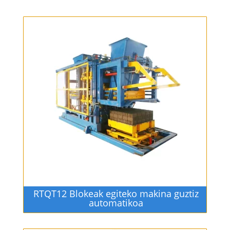
RTQT12 Blokeak egiteko makina guztiz
automatikoa