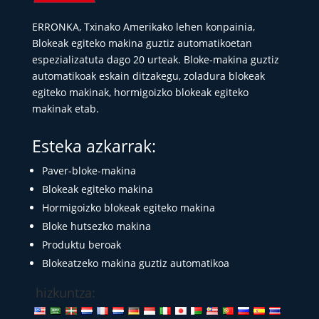
ERRONKA, Txinako Amerikako lehen konpainia,
Blokeak egiteko makina guztiz automatikoetan
espezializatuta dago 20 urteak. Bloke-makina guztiz
automatikoak eskain ditzakegu, zoladura blokeak
egiteko makinak, hormigoizko blokeak egiteko
makinak etab.
Esteka azkarrak:
Paver-bloke-makina
Blokeak egiteko makina
Hormigoizko blokeak egiteko makina
Bloke hutsezko makina
Produktu beroak
Blokeatzeko makina guztiz automatikoa
hizkuntza: