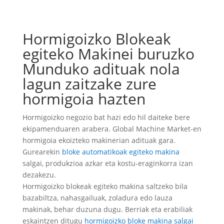
Hormigoizko Blokeak
egiteko Makinei buruzko
Munduko adituak nola
lagun zaitzake zure
hormigoia hazten
Hormigoizko negozio bat hazi edo hil daiteke bere
ekipamenduaren arabera. Global Machine Market-en
hormigoia ekoizteko makinerian adituak gara.
Gurearekin
bloke automatikoak egiteko makina
salgai, produkzioa azkar eta kostu-eraginkorra izan
dezakezu.
Hormigoizko blokeak egiteko makina saltzeko bila
bazabiltza, nahasgailuak, zoladura edo lauza
makinak, behar duzuna dugu. Berriak eta erabiliak
eskaintzen ditugu
hormigoizko bloke makina salgai