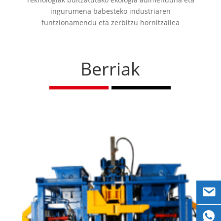
ingurumena babesteko industriaren
funtzionamendu eta zerbitzu hornitzailea
Berriak