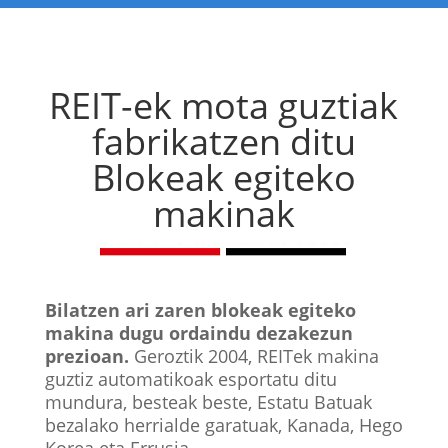
REIT-ek mota guztiak
fabrikatzen ditu
Blokeak egiteko
makinak
Bilatzen ari zaren blokeak egiteko
makina dugu ordaindu dezakezun
prezioan.
Geroztik 2004, REITek makina
guztiz automatikoak esportatu ditu
mundura, besteak beste, Estatu Batuak
bezalako herrialde garatuak, Kanada, Hego
Korea eta Errusia