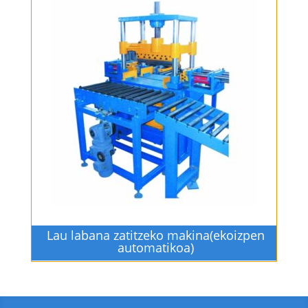
Lau labana zatitzeko makina(ekoizpen
automatikoa)