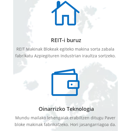

REIT-i buruz
REIT Makinak Blokeak egiteko makina sorta zabala
fabrikatu Azpiegituren Industrian iraultza sortzeko.

Oinarrizko Teknologia
Mundu mailako lehengaiak erabiltzen ditugu Paver
bloke makinak fabrikatzeko. Hori jasangarriagoa da.