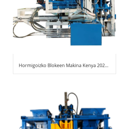
Hormigoizko Blokeen Makina Kenya 2026: Nazioarteko erosleentzako gida aditua & Eragileak