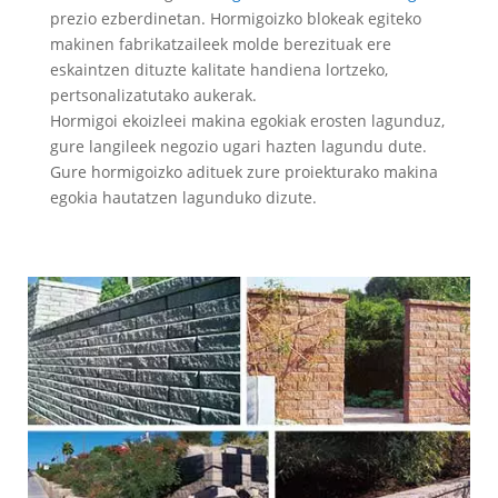
prezio ezberdinetan. Hormigoizko blokeak egiteko
makinen fabrikatzaileek molde berezituak ere
eskaintzen dituzte kalitate handiena lortzeko,
pertsonalizatutako aukerak.
Hormigoi ekoizleei makina egokiak erosten lagunduz,
gure langileek negozio ugari hazten lagundu dute.
Gure hormigoizko adituek zure proiekturako makina
egokia hautatzen lagunduko dizute.